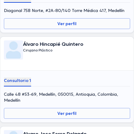
Pérez ha contribuido en innumerables conferencias con el fin de
tener una formación continua en su disciplina de especialización y
Diagonal 75B Norte, #2A-80/140 Torre Médica 417, Medellín
ha difundido importantes ediciones. Para finalizar, el doctor puede
hablar Español en su consultorio.
Ver perfil
Álvaro Hincapié Quintero
Cirujano Plástico
Consultorio 1
Calle 48 #53-69, Medellín, 050015, Antioquia, Colombia,
Medellín
Ver perfil
Alvaro Jose Ferro Delgado