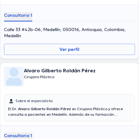
Consultorio 1
Calle 33 #42b-06, Medellín, 050016, Antioquia, Colombia,
Medellín
Ver perfil
Alvaro Gilberto Roldán Pérez
Cirujano Plástico
Sobre el especialista
El Dr.
Alvaro Gilberto Roldán Pérez
es Cirujano Plástico y ofrece
consulta a pacientes en Medellín. Además de su formación
académica sobresaliente, el doctor tiene amplios conocimientos en
su área de especialidad. El Dr. lleva más de años de experiencia
laboral en su disciplina. Por otro lado, él se ha destacados como
Consultorio 1
miembro de diversas asociaciones médicas. Alvaro Gilberto Roldán