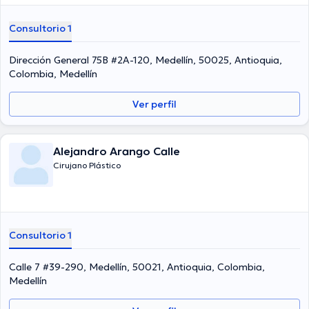
años de experiencia laboral en su ámbito de estudio. Igualmente, él
se ha desempeñado como miembro de diversas asociaciones
Consultorio 1
médicas. Alberto Echeverry Arango ha cooperado en diversas
conferencias con miras a tener una formación continua en su
campo de especialización y ha compartido diversas publicaciones.
Dirección General 75B #2A-120, Medellín, 50025, Antioquia,
Español son los lenguajes manejados por el especialista.
Colombia, Medellín
Ver perfil
Alejandro Arango Calle
Cirujano Plástico
Consultorio 1
Calle 7 #39-290, Medellín, 50021, Antioquia, Colombia,
Medellín