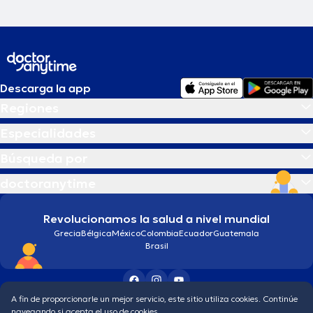
Descarga la app
Regiones
Especialidades
Búsqueda por
doctoranytime
Revolucionamos la salud a nivel mundial
Grecia
Bélgica
México
Colombia
Ecuador
Guatemala
Brasil
A fin de proporcionarle un mejor servicio, este sitio utiliza cookies. Continúe
Condiciones generales
Política de protección de los datos personales
navegando si acepta el uso de cookies.