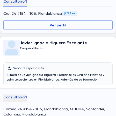
Consultorio 1
Cra. 24 #154 - 106, Floridablanca
3,7 km
Ver perfil
Javier Ignacio Higuera Escalante
Cirujano Plástico
Sobre el especialista
El médico
Javier Ignacio Higuera Escalante
es Cirujano Plástico y
admite pacientes en Floridablanca. Además de su formación
académica sobresaliente, el doctor tiene amplios conocimientos en
su área de especialidad. El Dr. cuenta con varios años de
experiencia laboral en su área de especialización. Del mismo modo,
Consultorio 1
él se ha destacados como miembro de diversas asociaciones
médicas. Javier Ignacio Higuera Escalante ha participado en
innumerables conferencias con el ideal de tener una formación
Carrera 24 #154 - 106, Floridablanca, 681004, Santander,
continua en su ámbito de especialización y ha difundido diferentes
Colombia, Floridablanca