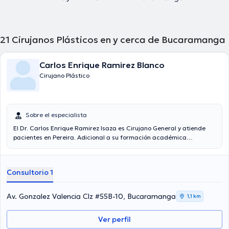
21
Cirujanos Plásticos en y cerca de Bucaramanga
Carlos Enrique Ramirez Blanco
Cirujano Plástico
Sobre el especialista
El Dr. Carlos Enrique Ramirez Isaza es Cirujano General y atiende
pacientes en Pereira. Adicional a su formación académica
sobresaliente, el doctor tiene varios años de experiencia en su área
de especialidad. El Dr. cuenta con muchos años de experiencia
laboral en su ámbito de estudio. Adicionalmente, él se ha
Consultorio 1
desempeñado como miembro de diversas asociaciones médicas.
Carlos Enrique Ramirez Isaza ha colaborado en abundantes
conferencias con miras a tener una formación continua en su
Av. Gonzalez Valencia Clz #55B-10, Bucaramanga
1,1 km
ámbito de especialización y ha difundido numerosas ediciones.
Español es el idioma principal manejados por el especialista.
Ver perfil