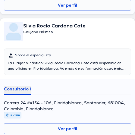
Ver perfil
Silvia Rocío Cardona Cote
Cirujano Plástico
Sobre el especialista
La Cirujano Plástico Silvia Rocio Cardona Cote está disponible en
una oficina en Floridablanca. Además de su formación académica
sobresaliente, la doctora tiene varios años de experiencia en su
área de especialidad. La profesional de la salud tiene varios años
de experiencia laboral en su área de experiencia. Así mismo, ella se
Consultorio 1
ha desempeñado como miembro de diversas asociaciones médicas.
Silvia Rocio Cardona Cote ha intervenido en abundantes
conferencias con miras a tener una formación continua en su
Carrera 24 ##154 - 106, Floridablanca, Santander, 681004,
temática de especialización y ha difundido importantes
Colombia, Floridablanca
publicaciones. Su cita se puede realizar en Español.
3,7 km
Ver perfil