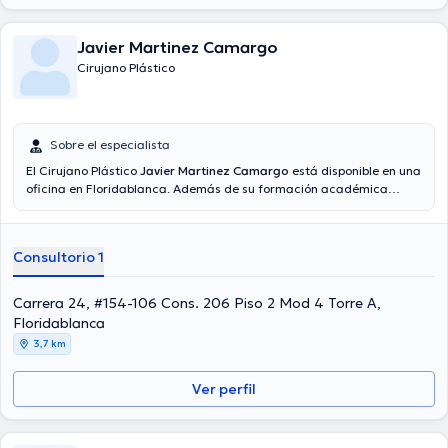
Javier Martinez Camargo
Cirujano Plástico
Sobre el especialista
El Cirujano Plástico
Javier Martinez Camargo
está disponible en una
oficina en Floridablanca. Además de su formación académica
sobresaliente, el doctor tiene varios años de experiencia en su área
de especialidad. El profesional de la salud posee años de
experiencia laboral en su área de especialización. Así mismo, él se
Consultorio 1
ha desempeñado como miembro de diversas asociaciones médicas.
Javier Martinez Camargo ha participado en considerables
conferencias con miras a tener una formación continua en su
Carrera 24, #154-106 Cons. 206 Piso 2 Mod 4 Torre A,
ámbito de especialización y ha difundido diferentes artículos.
Floridablanca
Español son los idiomas usados por el médico.
3,7 km
Ver perfil