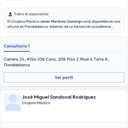
Sobre el especialista
El Cirujano Plástico
Javier Martinez Camargo
está disponible en una
oficina en Floridablanca. Además de su formación académica
sobresaliente, el doctor tiene varios años de experiencia en su área
de especialidad. El profesional de la salud posee años de
experiencia laboral en su área de especialización. Así mismo, él se
Consultorio 1
ha desempeñado como miembro de diversas asociaciones médicas.
Javier Martinez Camargo ha participado en considerables
conferencias con miras a tener una formación continua en su
Carrera 24, #154-106 Cons. 206 Piso 2 Mod 4 Torre A,
ámbito de especialización y ha difundido diferentes artículos.
Floridablanca
Español son los idiomas usados por el médico.
Ver perfil
José Miguel Sandoval Rodríguez
Cirujano Plástico