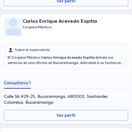
Ver perfil
Carlos Enrique Acevedo Espitia
Cirujano Plástico
Sobre el especialista
El Cirujano Plástico
Carlos Enrique Acevedo Espitia
brinda sus
servicios en una oficina en Bucaramanga. Adicional a su formación
académica sobresaliente, el doctor tiene amplios conocimientos en
su área de especialidad. El doctor cuenta con varios años de
experiencia laboral en su ámbito de estudio. De la misma manera, él
Consultorio 1
ha participado como miembro de diversas asociaciones médicas.
Carlos Enrique Acevedo Espitia ha contribuido en múltiples
conferencias con la intención de tener una formación continua en
Calle 56 #29-25, Bucaramanga, 680003, Santander,
su temática de especialización y ha difundido numerosas
Colombia, Bucaramanga
publicaciones. Español es el idioma principal usados por el
profesional de la salud.
Ver perfil