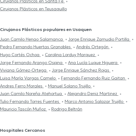
Cirujanos Plásticos en Santa Fe
Cirujanos Plásticos en Teusaquillo
Cirujanos Plásticos populares en Usaquen
Juan Camilo Henao Salamanca
Jorge Enrique Zamudio Portilla
Pedro Fernando Huertas Granobles
Andrés Ortegón
Hugo Cortés Ochoa
Carolina Lorduy Marquez
Jorge Fernando Arango Ospina
Ana Lucía Luque Higuera
Viviana Gómez-Ortega
Jorge Enrique Sánchez Rojas
Luisa María Vargas Camelo
Fernando Fernando Ruiz Gaitan
Andres Ferro Morales
Manuel Solano Trujillo
Juan Camilo Noreña Atehortua
Alejandro Deniz Martinez
Tulio Fernando Torres Fuentes
Marco Antonio Salazar Trujillo
Mauricio Tascón Muñoz
Rodrigo Beltrán
Hospitales Cercanos