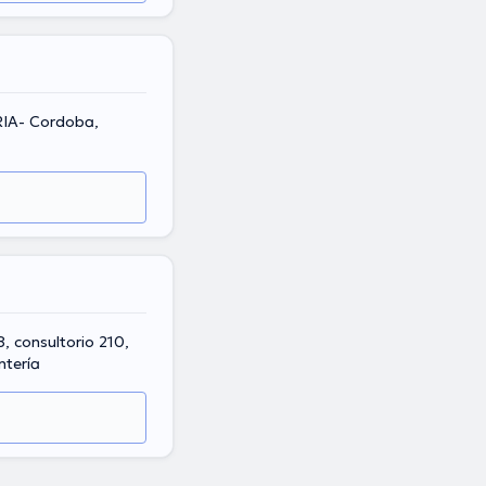
RIA- Cordoba,
8, consultorio 210,
tería