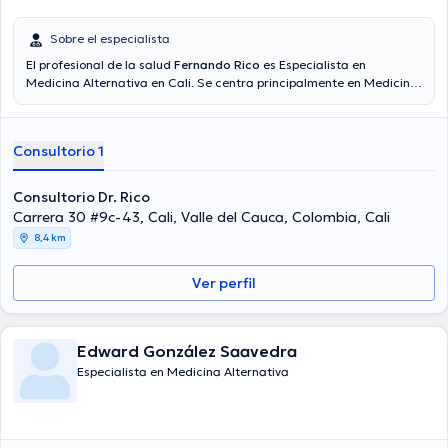
Sobre el especialista
El profesional de la salud
Fernando Rico
es Especialista en
Medicina Alternativa en Cali. Se centra principalmente en Medicina
del Dolor. El precio de la consulta con el Lic. Fernando Rico es de
desde $65000 hasta $100000. En su consultorio abarca todo lo
relacionado con Terapia con ventosas, Electroacupuntura, Terapia
Consultorio 1
neural.
Consultorio Dr. Rico
Carrera 30 #9c-43, Cali, Valle del Cauca, Colombia, Cali
8,4 km
Ver perfil
Edward González Saavedra
Especialista en Medicina Alternativa