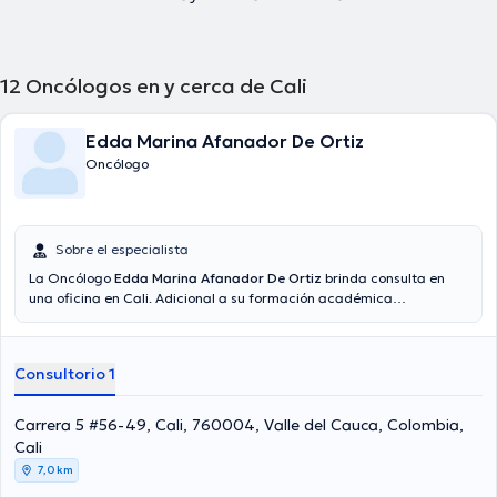
12
Oncólogos en y cerca de Cali
Edda Marina Afanador De Ortiz
Oncólogo
Sobre el especialista
La Oncólogo
Edda Marina Afanador De Ortiz
brinda consulta en
una oficina en Cali. Adicional a su formación académica
sobresaliente, la doctora tiene experiencia en su área de
especialidad. La Dra. posee años de experiencia laboral en su
disciplina. Incluso, ella se ha desempeñado como miembro de
Consultorio 1
diversas asociaciones médicas. Edda Marina Afanador De Ortiz ha
contribuido en abundantes conferencias con el fin de tener una
formación continua en su disciplina de especialización y ha
Carrera 5 #56-49, Cali, 760004, Valle del Cauca, Colombia,
difundido diferentes comunicados. Español es el idioma principal
Cali
que habla la doctora.
7,0 km