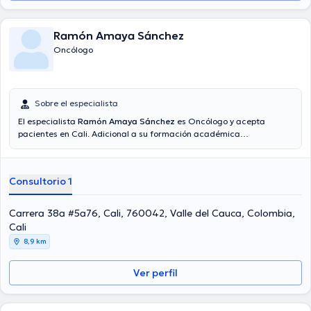
Ramón Amaya Sánchez
Oncólogo
Sobre el especialista
El especialista
Ramón Amaya Sánchez
es Oncólogo y acepta
pacientes en Cali. Adicional a su formación académica
sobresaliente, el doctor tiene experiencia en su área de
especialidad. El Dr. tiene numerosos años de experiencia laboral en
su disciplina. Al mismo tiempo, él se ha desempeñado como
Consultorio 1
miembro de diversas asociaciones médicas. Ramón Amaya
Sánchez ha contribuido en diversas conferencias con el ideal de
tener una formación continua en su campo de especialización y ha
Carrera 38a #5a76, Cali, 760042, Valle del Cauca, Colombia,
anunciado importantes artículos. Su cita se puede realizar en
Cali
Español.
8,9 km
Ver perfil