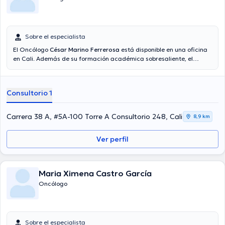
Sobre el especialista
El Oncólogo
César Marino Ferrerosa
está disponible en una oficina
en Cali. Además de su formación académica sobresaliente, el
doctor tiene amplios conocimientos en su área de especialidad. El
médico lleva más de años de experiencia laboral en su disciplina. Así
mismo, él se ha desempeñado como miembro de diversas
Consultorio 1
asociaciones médicas. César Marino Ferrerosa ha cooperado en
cuantiosas conferencias con el objetivo de tener una formación
continua en su ámbito de especialización y ha difundido diversos
Carrera 38 A, #5A-100 Torre A Consultorio 248, Cali
8,9 km
artículos. Para finalizar, el especialista puede hablar en Español.
Ver perfil
Maria Ximena Castro García
Oncólogo
Sobre el especialista