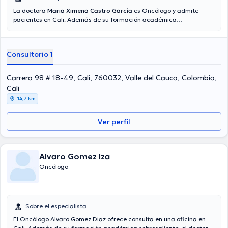
La doctora
Maria Ximena Castro García
es Oncólogo y admite
pacientes en Cali. Además de su formación académica
sobresaliente, la doctora tiene experiencia en su área de
especialidad. La doctora lleva más de años de experiencia laboral
en su ámbito de estudio. Inclusive, ella se ha desempeñado como
Consultorio 1
miembro de diversas asociaciones médicas. Maria Ximena Castro
García ha intervenido en innumerables conferencias con el objetivo
de tener una formación continua en su campo de especialización y
Carrera 98 # 18-49, Cali, 760032, Valle del Cauca, Colombia,
ha compartido diversas publicaciones. Español son los idiomas
Cali
usados por la profesional de la salud.
14,7 km
Ver perfil
Alvaro Gomez Iza
Oncólogo
Sobre el especialista
El Oncólogo Alvaro Gomez Diaz ofrece consulta en una oficina en