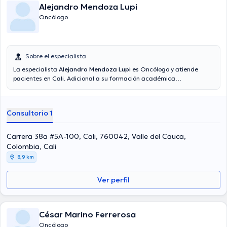
Alejandro Mendoza Lupi
Oncólogo
Sobre el especialista
La especialista
Alejandro Mendoza Lupi
es Oncólogo y atiende
pacientes en Cali. Adicional a su formación académica
sobresaliente, la doctora tiene amplios conocimientos en su área de
especialidad. La doctora tiene varios años de experiencia laboral en
su disciplina. Incluso, ella se ha destacados como miembro de
Consultorio 1
diversas asociaciones médicas. Alejandro Mendoza Lupi ha
colaborado en cuantiosas conferencias con el objetivo de tener una
formación continua en su temática de especialización y ha
Carrera 38a #5A-100, Cali, 760042, Valle del Cauca,
compartido diversos artículos. La consulta se puede hacer en
Colombia, Cali
Español.
8,9 km
Ver perfil
César Marino Ferrerosa
Oncólogo