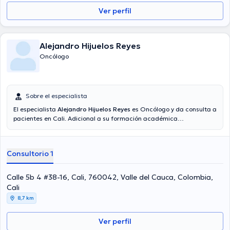
Ver perfil
Alejandro Hijuelos Reyes
Oncólogo
Sobre el especialista
El especialista
Alejandro Hijuelos Reyes
es Oncólogo y da consulta a
pacientes en Cali. Adicional a su formación académica
sobresaliente, el doctor tiene experiencia en su área de
especialidad. El Dr. posee años de experiencia laboral en su área de
experiencia. Adicionalmente, él se ha desempeñado como miembro
Consultorio 1
de diversas asociaciones médicas. Alejandro Hijuelos Reyes ha
contribuido en considerables conferencias con miras a tener una
formación continua en su ámbito de especialización y ha difundido
Calle 5b 4 #38-16, Cali, 760042, Valle del Cauca, Colombia,
diferentes publicaciones. Cabe destacar que, el doctor puede
Cali
hablar en Español.
8,7 km
Ver perfil