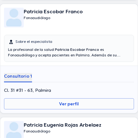
Patricia Escobar Franco
Fonoaudiólogo
Sobre el especialista
La profesional de la salud
Patricia Escobar Franco
es
Fonoaudiólogo y acepta pacientes en Palmira. Además de su
formación académica sobresaliente, la doctora tiene varios años
de experiencia en su área de especialidad. La Dra. lleva más de
años de experiencia laboral en su área de experiencia. Al igual, ella
Consultorio 1
se ha desempeñado como miembro de diversas asociaciones
médicas. Patricia Escobar Franco ha participado en considerables
conferencias con el objetivo de tener una formación continua en su
Cl. 31 #31 - 63, Palmira
temática de especialización y ha compartido numerosas ediciones.
Español es el idioma principal usados por la especialista.
Ver perfil
Patricia Eugenia Rojas Arbelaez
Fonoaudiólogo