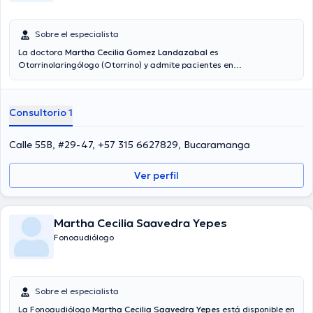
Sobre el especialista
La doctora
Martha Cecilia Gomez Landazabal
es
Otorrinolaringólogo (Otorrino) y admite pacientes en
Bucaramanga. Además de su formación académica sobresaliente,
la doctora tiene varios años de experiencia en su área de
especialidad. La profesional de la salud posee años de experiencia
Consultorio 1
laboral en su temática de estudio. Igualmente, ella se ha
destacados como miembro de diversas asociaciones médicas.
Martha Cecilia Gomez Landazabal ha participado en considerables
Calle 55B, #29-47, +57 315 6627829, Bucaramanga
conferencias con el ideal de tener una formación continua en su
ámbito de especialización y ha compartido diferentes ediciones. La
Ver perfil
consulta se puede hacer en Español.
Martha Cecilia Saavedra Yepes
Fonoaudiólogo
Sobre el especialista
La Fonoaudiólogo
Martha Cecilia Saavedra Yepes
está disponible en