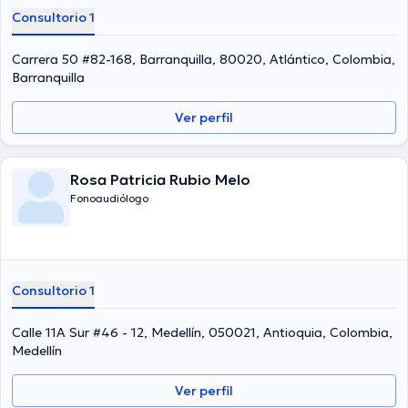
experiencia laboral en su ámbito de estudio. Adicionalmente, ella se
Consultorio 1
ha desempeñado como miembro de diversas asociaciones médicas.
Rocio Amparo Cuello Pantoja ha contribuido en múltiples
conferencias con el objetivo de tener una formación continua en su
Carrera 50 #82-168, Barranquilla, 80020, Atlántico, Colombia,
ámbito de especialización y ha difundido diversas ediciones.
Barranquilla
Español son los lenguajes manejados por la profesional de la salud.
Ver perfil
Rosa Patricia Rubio Melo
Fonoaudiólogo
Consultorio 1
Calle 11A Sur #46 - 12, Medellín, 050021, Antioquia, Colombia,
Medellín
Ver perfil