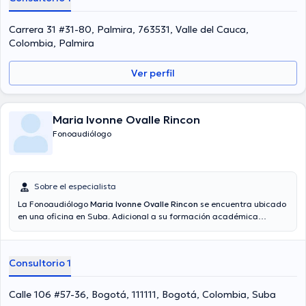
Carrera 31 #31-80, Palmira, 763531, Valle del Cauca,
Colombia, Palmira
Ver perfil
Maria Ivonne Ovalle Rincon
Fonoaudiólogo
Sobre el especialista
La Fonoaudiólogo
Maria Ivonne Ovalle Rincon
se encuentra ubicado
en una oficina en Suba. Adicional a su formación académica
sobresaliente, la doctora tiene amplios conocimientos en su área de
especialidad. La profesional de la salud tiene varios años de
experiencia laboral en su temática de estudio. Asimismo, ella se ha
Consultorio 1
destacados como miembro de diversas asociaciones médicas.
Maria Ivonne Ovalle Rincon ha cooperado en considerables
conferencias con el objetivo de tener una formación continua en su
Calle 106 #57-36, Bogotá, 111111, Bogotá, Colombia, Suba
ámbito de especialización y ha compartido importantes ediciones.