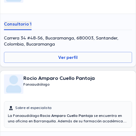
Consultorio 1
Carrera 34 #48-56, Bucaramanga, 680003, Santander,
Colombia, Bucaramanga
Ver perfil
Rocio Amparo Cuello Pantoja
Fonoaudiólogo
Sobre el especialista
La Fonoaudiólogo
Rocio Amparo Cuello Pantoja
se encuentra en
una oficina en Barranquilla. Además de su formación académica
sobresaliente, la doctora tiene experiencia en su área de
especialidad. La profesional de la salud cuenta con varios años de