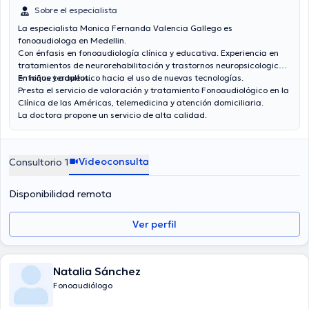
Sobre el especialista
La especialista Monica Fernanda Valencia Gallego es
fonoaudiologa en Medellin.
Con énfasis en fonoaudiología clínica y educativa. Experiencia en
tratamientos de neurorehabilitación y trastornos neuropsicologicos
en niños y adultos.
Enfoque terapéutico hacia el uso de nuevas tecnologías.
Presta el servicio de valoración y tratamiento Fonoaudiológico en la
Clínica de las Américas, telemedicina y atención domiciliaria.
La doctora propone un servicio de alta calidad.
Videoconsulta
Consultorio 1
Disponibilidad remota
Ver perfil
Natalia Sánchez
Fonoaudiólogo