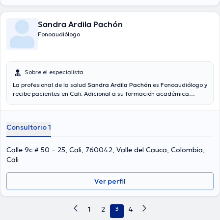
Sandra Ardila Pachón
Fonoaudiólogo
Sobre el especialista
La profesional de la salud
Sandra Ardila Pachón
es Fonoaudiólogo y
recibe pacientes en Cali. Adicional a su formación académica
sobresaliente, la doctora tiene varios años de experiencia en su
área de especialidad. La doctora tiene varios años de experiencia
laboral en su disciplina. Así mismo, ella se ha desempeñado como
Consultorio 1
miembro de diversas asociaciones médicas. Sandra Ardila Pachón
ha cooperado en diversas conferencias con la meta de tener una
formación continua en su temática de especialización y ha
Calle 9c # 50 – 25, Cali, 760042, Valle del Cauca, Colombia,
difundido importantes publicaciones. Por último, la doctora puede
Cali
hablar en Español.
Ver perfil
1
2
3
4