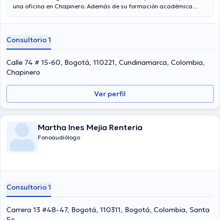
una oficina en Chapinero. Además de su formación académica
sobresaliente, la doctora tiene experiencia en su área de
especialidad. La profesional de la salud lleva más de años de
experiencia laboral en su ámbito de estudio. Incluso, ella ha
Consultorio 1
participado como miembro de diversas asociaciones médicas.
Martha Cecilia Saavedra Yepes ha colaborado en abundantes
conferencias con el objetivo de tener una formación continua en su
Calle 74 # 15-60, Bogotá, 110221, Cundinamarca, Colombia,
campo de especialización y ha difundido diferentes ediciones. La
Chapinero
consulta se puede hacer en Español.
Ver perfil
Martha Ines Mejia Renteria
Fonoaudiólogo
Consultorio 1
Carrera 13 #48-47, Bogotá, 110311, Bogotá, Colombia, Santa
Fe