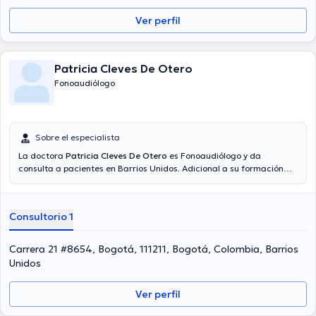
Ver perfil
Patricia Cleves De Otero
Fonoaudiólogo
Sobre el especialista
La doctora
Patricia Cleves De Otero
es Fonoaudiólogo y da
consulta a pacientes en Barrios Unidos. Adicional a su formación
académica sobresaliente, la doctora tiene amplios conocimientos
en su área de especialidad. La profesional de la salud tiene varios
años de experiencia laboral en su temática de estudio. De igual
Consultorio 1
manera, ella se ha desempeñado como miembro de diversas
asociaciones médicas. Patricia Cleves De Otero ha colaborado en
considerables conferencias con la finalidad de tener una formación
Carrera 21 #8654, Bogotá, 111211, Bogotá, Colombia, Barrios
continua en su disciplina de especialización y ha anunciado
Unidos
numerosos artículos. Para finalizar, la profesional de la salud puede
hablar en Español.
Ver perfil