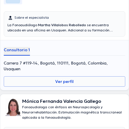
Sobre el especialista
La Fonoaudiólogo
Martha Villalobos Rebolledo
se encuentra
ubicado en una oficina en Usaquen. Adicional a su formación
académica sobresaliente, la doctora tiene amplios conocimientos
en su área de especialidad. La profesional de la salud posee años
de experiencia laboral en su ámbito de estudio. También, ella se ha
Consultorio 1
desempeñado como miembro de diversas asociaciones médicas.
Martha Villalobos Rebolledo ha participado en abundantes
conferencias con el ideal de tener una formación continua en su
Carrera 7 #119-14, Bogotá, 110111, Bogotá, Colombia,
disciplina de especialización y ha publicado importantes
Usaquen
publicaciones. Por último, la profesional de la salud puede hablar
Español en su consultorio.
Ver perfil
Mónica Fernanda Valencia Gallego
Fonoaudiologa con énfasis en Neurospicología y
Neurorrehabilitación. Estimulación magnética transcraneal
aplicada a la fonoaudiología.