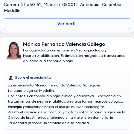
Carrera 43 #50-51, Medellín, 050012, Antioquia, Colombia,
Medellín
Ver perfil
Mónica Fernanda Valencia Gallego
Fonoaudiologa con énfasis en Neurospicología y
Neurorrehabilitación. Estimulación magnética transcraneal
aplicada a la fonoaudiología.
Sobre el especialista
La especialista Monica Fernanda Valencia Gallego es
fonoaudiologa en Medellin.
Con énfasis en fonoaudiología clínica y educativa. Experiencia en
tratamientos de neurorehabilitación y trastornos neuropsicologicos
en niños y adultos.
Enfoque terapéutico hacia el uso de nuevas tecnologías.
Presta el servicio de valoración y tratamiento Fonoaudiológico en la
Clínica de las Américas, telemedicina y atención domiciliaria.
La doctora propone un servicio de alta calidad.