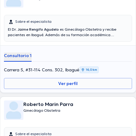
Sobre el especialista
El Dr.
Jaime Rengifo Agudelo
es Ginecólogo Obstetra y recibe
pacientes en Ibagué. Además de su formación académica
sobresaliente, el doctor tiene amplios conocimientos en su área de
especialidad. El Dr. tiene numerosos años de experiencia laboral en
su campo de estudio. Adicionalmente, él se ha desempeñado como
Consultorio 1
miembro de diversas asociaciones médicas. Jaime Rengifo Agudelo
ha colaborado en múltiples conferencias con la meta de tener una
formación continua en su temática de especialización y ha
Carrera 5, #31-114 Cons. 302, Ibagué
16,0 km
compartido numerosas ediciones. Español es el idioma principal que
maneja el especialista.
Ver perfil
Roberto Marin Parra
Ginecólogo Obstetra
Sobre el especialista