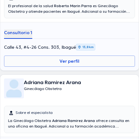
El profesional de la salud
Roberto Marin Parra
es Ginecólogo
Obstetra y atiende pacientes en Ibagué. Adicional a su formación
académica sobresaliente, el doctor tiene experiencia en su área de
especialidad. El doctor tiene varios años de experiencia laboral en
su área de especialización. Al igual, él se ha destacados como
Consultorio 1
miembro de diversas asociaciones médicas. Roberto Marin Parra ha
colaborado en incontables conferencias con la finalidad de tener
una formación continua en su disciplina de especialización y ha
Calle 43, #4-26 Cons. 303, Ibagué
13,8 km
publicado importantes comunicados. Su cita se puede realizar en
Español.
Ver perfil
Adriana Ramirez Arana
Ginecólogo Obstetra
Sobre el especialista
La Ginecólogo Obstetra
Adriana Ramirez Arana
ofrece consulta en
una oficina en Ibagué. Adicional a su formación académica
sobresaliente, la doctora tiene amplios conocimientos en su área de
especialidad. La doctora tiene numerosos años de experiencia