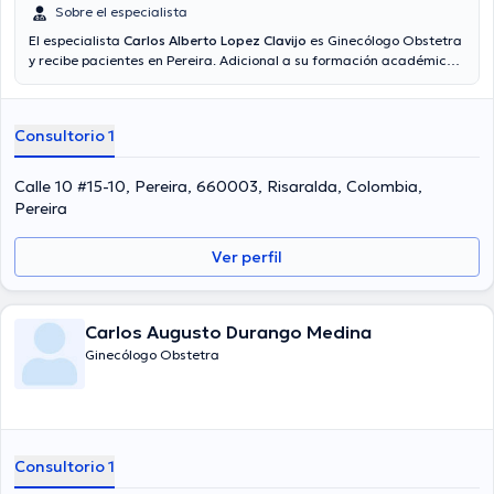
Sobre el especialista
El especialista
Carlos Alberto Lopez Clavijo
es Ginecólogo Obstetra
y recibe pacientes en Pereira. Adicional a su formación académica
sobresaliente, el doctor tiene amplios conocimientos en su área de
especialidad. El Dr. posee años de experiencia laboral en su ámbito
de estudio. Del mismo modo, él se ha desempeñado como miembro
Consultorio 1
de diversas asociaciones médicas. Carlos Alberto Lopez Clavijo ha
colaborado en diversas conferencias con miras a tener una
formación continua en su campo de especialización y ha difundido
Calle 10 #15-10, Pereira, 660003, Risaralda, Colombia,
diversas ediciones. Cabe subrayar que, el Dr. puede hablar en
Pereira
Español.
Ver perfil
Carlos Augusto Durango Medina
Ginecólogo Obstetra
Consultorio 1