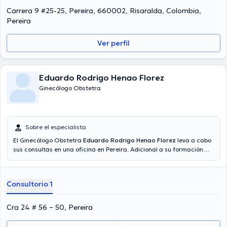
Carrera 9 #25-25, Pereira, 660002, Risaralda, Colombia,
Pereira
Ver perfil
Eduardo Rodrigo Henao Florez
Ginecólogo Obstetra
Sobre el especialista
El Ginecólogo Obstetra
Eduardo Rodrigo Henao Florez
leva a cabo
sus consultas en una oficina en Pereira. Adicional a su formación
académica sobresaliente, el doctor tiene amplios conocimientos en
su área de especialidad. El Dr. cuenta con varios años de
experiencia laboral en su área de experiencia. Además, él ha
Consultorio 1
participado como miembro de diversas asociaciones médicas.
Eduardo Rodrigo Henao Florez ha participado en cuantiosas
conferencias con el objetivo de tener una formación continua en su
Cra 24 # 56 – 50, Pereira
ámbito de especialización y ha anunciado importantes artículos. La
consulta se puede realizar en Español.