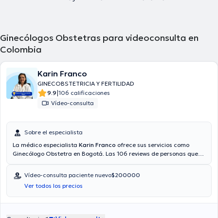
Ginecólogos Obstetras para videoconsulta en
Colombia
Karin Franco
GINECOBSTETRICIA Y FERTILIDAD
|
9.9
106 calificaciones
Vídeo-consulta
Sobre el especialista
La médico especialista
Karin Franco
ofrece sus servicios como
Ginecólogo Obstetra en Bogotá. Las 106 reviews de personas que
tiene te permiten conocer más sobre ella. También puede obtener
una consulta médica vía consulta mediante video. Aseguradoras
Vídeo-consulta paciente nuevo
$200000
tales como Allianz, Coomeva, Seguros Bolívar son aceptadas. El
Ver todos los precios
precio de la consulta con la médico especialista Karin Franco es de
$350000.