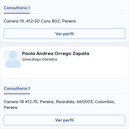
experiencia laboral en su disciplina. Al igual, él se ha destacados
Consultorio 1
como miembro de diversas asociaciones médicas. Pablo Gonzalez
Isaza ha contribuido en diversas conferencias con el objetivo de
tener una formación continua en su disciplina de especialización y
Carrera 19, #12-50 Cons 802, Pereira
ha difundido importantes publicaciones. Cabe mencionar que, el
médico puede hablar en Español.
Ver perfil
Paola Andrea Orrego Zapata
Ginecólogo Obstetra
Consultorio 1
Carrera 18 #12-75, Pereira, Risaralda, 660003, Colombia,
Pereira
Ver perfil