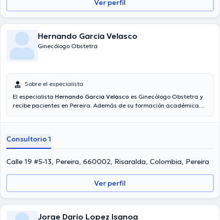
Ver perfil
Hernando Garcia Velasco
Ginecólogo Obstetra
Sobre el especialista
El especialista
Hernando Garcia Velasco
es Ginecólogo Obstetra y
recibe pacientes en Pereira. Además de su formación académica
sobresaliente, el doctor tiene amplios conocimientos en su área de
especialidad. El médico tiene varios años de experiencia laboral en
su temática de estudio. Igualmente, él se ha desempeñado como
Consultorio 1
miembro de diversas asociaciones médicas. Hernando Garcia
Velasco ha contribuido en diversas conferencias con la intención de
lograr tener una formación continua en su ámbito de
Calle 19 #5-13, Pereira, 660002, Risaralda, Colombia, Pereira
especialización y ha anunciado importantes artículos. Finalmente, el
médico puede hablar Español en su consultorio.
Ver perfil
Jorge Dario Lopez Isanoa