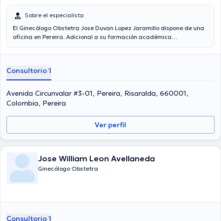
Sobre el especialista
El Ginecólogo Obstetra Jose Duvan Lopez Jaramillo dispone de una
oficina en Pereira. Adicional a su formación académica
sobresaliente, el doctor tiene amplios conocimientos en su área de
especialidad. El Dr. lleva más de años de experiencia laboral en su
campo de estudio. De igual manera, él se ha desempeñado como
Consultorio 1
miembro de diversas asociaciones médicas. Jose Duvan Lopez
Jaramillo ha compartido en considerables conferencias con miras a
tener una formación continua en su campo de especialización y ha
Avenida Circunvalar #3-01, Pereira, Risaralda, 660001,
anunciado diversos artículos. Cabe destacar que, el Dr. puede
Colombia, Pereira
hablar en Español.
Ver perfil
Jose William Leon Avellaneda
Ginecólogo Obstetra
Consultorio 1