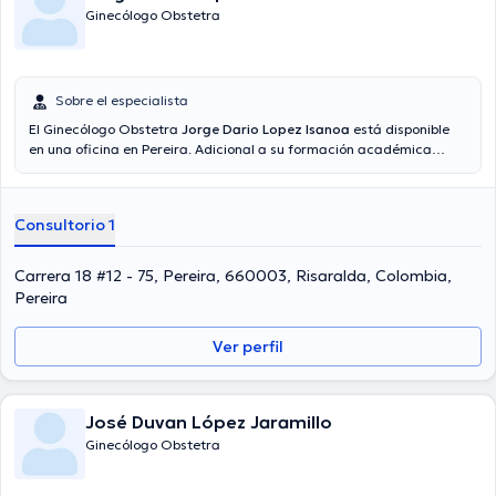
Ginecólogo Obstetra
Sobre el especialista
El Ginecólogo Obstetra
Jorge Dario Lopez Isanoa
está disponible
en una oficina en Pereira. Adicional a su formación académica
sobresaliente, el doctor tiene varios años de experiencia en su área
de especialidad. El profesional de la salud tiene varios años de
experiencia laboral en su ámbito de estudio. Además, él se ha
Consultorio 1
desempeñado como miembro de diversas asociaciones médicas.
Jorge Dario Lopez Isanoa ha cooperado en abundantes
conferencias con el objetivo de tener una formación continua en su
Carrera 18 #12 - 75, Pereira, 660003, Risaralda, Colombia,
campo de especialización y ha publicado numerosos artículos. Su
Pereira
cita se puede realizar en Español.
Ver perfil
José Duvan López Jaramillo
Ginecólogo Obstetra