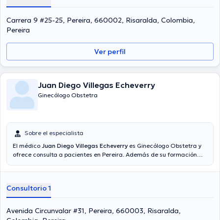
Carrera 9 #25-25, Pereira, 660002, Risaralda, Colombia,
Pereira
Ver perfil
Juan Diego Villegas Echeverry
Ginecólogo Obstetra
Sobre el especialista
El médico
Juan Diego Villegas Echeverry
es Ginecólogo Obstetra y
ofrece consulta a pacientes en Pereira. Además de su formación
académica sobresaliente, el doctor tiene amplios conocimientos en
su área de especialidad. El doctor cuenta con muchos años de
experiencia laboral en su área de experiencia. Inclusive, él se ha
Consultorio 1
desempeñado como miembro de diversas asociaciones médicas.
Juan Diego Villegas Echeverry ha formado parte en abundantes
conferencias con la meta de tener una formación continua en su
Avenida Circunvalar #31, Pereira, 660003, Risaralda,
disciplina de especialización y ha publicado importantes artículos.