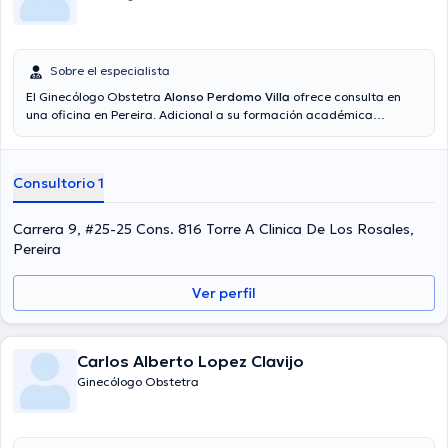
Sobre el especialista
El Ginecólogo Obstetra
Alonso Perdomo Villa
ofrece consulta en
una oficina en Pereira. Adicional a su formación académica
sobresaliente, el doctor tiene experiencia en su área de
especialidad. El Dr. cuenta con muchos años de experiencia laboral
en su temática de estudio. Además, él se ha desempeñado como
Consultorio 1
miembro de diversas asociaciones médicas. Alonso Perdomo Villa
ha colaborado en diversas conferencias con miras a tener una
formación continua en su disciplina de especialización y ha
Carrera 9, #25-25 Cons. 816 Torre A Clinica De Los Rosales,
difundido numerosas publicaciones. Por último, el Dr. puede hablar
Pereira
Español en su consultorio.
Ver perfil
Carlos Alberto Lopez Clavijo
Ginecólogo Obstetra