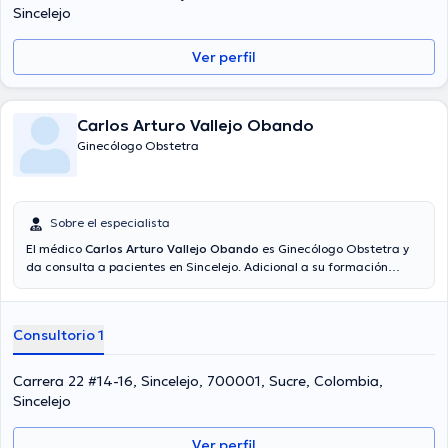
Sincelejo
Ver perfil
Carlos Arturo Vallejo Obando
Ginecólogo Obstetra
Sobre el especialista
El médico
Carlos Arturo Vallejo Obando
es Ginecólogo Obstetra y
da consulta a pacientes en Sincelejo. Adicional a su formación
académica sobresaliente, el doctor tiene experiencia en su área de
especialidad. El médico cuenta con varios años de experiencia
laboral en su temática de estudio. Igualmente, él se ha
Consultorio 1
desempeñado como miembro de diversas asociaciones médicas.
Carlos Arturo Vallejo Obando ha participado en innumerables
conferencias con la intención de lograr tener una formación
Carrera 22 #14-16, Sincelejo, 700001, Sucre, Colombia,
continua en su campo de especialización y ha publicado
Sincelejo
importantes ediciones. Es importante resaltar que, el profesional de
la salud puede hablar en Español.
Ver perfil