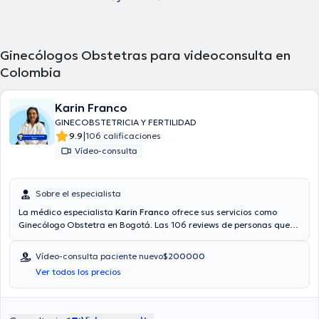
Ginecólogos Obstetras para videoconsulta en
Colombia
Karin Franco
GINECOBSTETRICIA Y FERTILIDAD
|
9.9
106 calificaciones
Vídeo-consulta
Sobre el especialista
La médico especialista
Karin Franco
ofrece sus servicios como
Ginecólogo Obstetra en Bogotá. Las 106 reviews de personas que
tiene te permiten conocer más sobre ella. También puede obtener
una consulta médica vía consulta mediante video. Aseguradoras
Vídeo-consulta paciente nuevo
$200000
tales como Allianz, Coomeva, Seguros Bolívar son aceptadas. El
Ver todos los precios
precio de la consulta con la médico especialista Karin Franco es de
$350000.