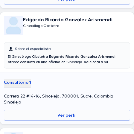
Edgardo Ricardo Gonzalez Arismendi
Ginecólogo Obstetra
Sobre el especialista
El Ginecólogo Obstetra
Edgardo Ricardo Gonzalez Arismendi
ofrece consulta en una oficina en Sincelejo. Adicional a su
formación académica sobresaliente, el doctor tiene experiencia en
su área de especialidad. El Dr. tiene varios años de experiencia
laboral en su campo de estudio. Igualmente, él se ha desempeñado
Consultorio 1
como miembro de diversas asociaciones médicas. Edgardo Ricardo
Gonzalez Arismendi ha compartido en incontables conferencias con
el objetivo de tener una formación continua en su temática de
Carrera 22 #14-16, Sincelejo, 700001, Sucre, Colombia,
especialización y ha anunciado numerosos comunicados. Para
Sincelejo
finalizar, el médico puede hablar Español en su consultorio.
Ver perfil