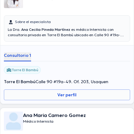
Sobre el especialista
La Dra.
Ana Cecilia Pineda Martínez
es médico Internista con
consultorio privado en Torre El Bambú ubicado en Calle 90 #19a-49.
Of. 203, Bogotá, Colombia. Se graduó de la Universidad de
Carabobo así mismo está graduada como Médico Cirujano por la
Universidad Experimental Rómulo Gallegos. Cuenta con experiencia
Consultorio 1
como médico especialista en medicina interna que desempeñó en
“E.P.S Sanitas” y “CAFAM I.P.S”.
Torre El Bambú
Torre El Bambú
Calle 90 #19a-49. Of. 203, Usaquen
Ver perfil
Ana Maria Camero Gomez
Médico Internista