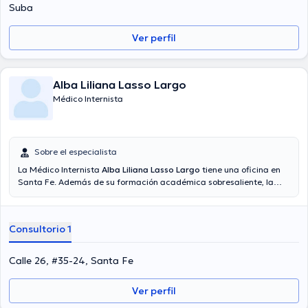
campo de especialización y ha difundido diversos artículos. Su cita
Suba
se puede realizar en Español.
Ver perfil
Alba Liliana Lasso Largo
Médico Internista
Sobre el especialista
La Médico Internista
Alba Liliana Lasso Largo
tiene una oficina en
Santa Fe. Además de su formación académica sobresaliente, la
doctora tiene experiencia en su área de especialidad. La Dra.
cuenta con muchos años de experiencia laboral en su campo de
estudio. Incluso, ella ha participado como miembro de diversas
Consultorio 1
asociaciones médicas. Alba Liliana Lasso Largo ha compartido en
abundantes conferencias con miras a tener una formación continua
en su temática de especialización y ha publicado diferentes
Calle 26, #35-24, Santa Fe
publicaciones. Español es el idioma principal usados por la
especialista.
Ver perfil