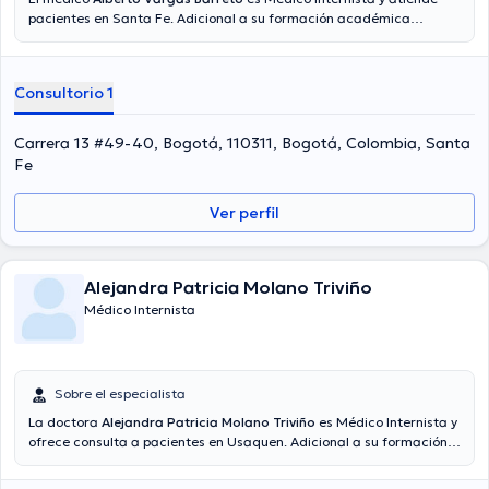
pacientes en Santa Fe. Adicional a su formación académica
sobresaliente, el doctor tiene amplios conocimientos en su área de
especialidad. El doctor tiene numerosos años de experiencia laboral
en su área de especialización. Del mismo modo, él se ha
Consultorio 1
desempeñado como miembro de diversas asociaciones médicas.
Alberto Vargas Barreto ha intervenido en considerables
conferencias con el ideal de tener una formación continua en su
Carrera 13 #49-40, Bogotá, 110311, Bogotá, Colombia, Santa
ámbito de especialización y ha difundido numerosos comunicados.
Fe
Es importante resaltar que, el médico puede hablar en Español.
Ver perfil
Alejandra Patricia Molano Triviño
Médico Internista
Sobre el especialista
La doctora
Alejandra Patricia Molano Triviño
es Médico Internista y
ofrece consulta a pacientes en Usaquen. Adicional a su formación
académica sobresaliente, la doctora tiene experiencia en su área
de especialidad. La Dra. posee años de experiencia laboral en su