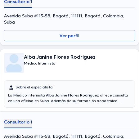
Consultorio 1
Avenida Suba #115-58, Bogotá, 111111, Bogotá, Colombia,
Suba
Ver perfil
Alba Janine Flores Rodriguez
Médico Internista
Sobre el especialista
La Médico Internista
Alba Janine Flores Rodriguez
ofrece consulta
en una oficina en Suba. Además de su formación académica
sobresaliente, la doctora tiene varios años de experiencia en su
área de especialidad. La profesional de la salud tiene varios años
de experiencia laboral en su campo de estudio. Inclusive, ella se ha
Consultorio 1
desempeñado como miembro de diversas asociaciones médicas.
Alba Janine Flores Rodriguez ha intervenido en considerables
conferencias con el ideal de tener una formación continua en su
Avenida Suba #115-58, Bogotá, 111111, Bogotá, Colombia,