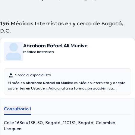
196
Médicos Internistas en y cerca de Bogotá,
D.C.
Abraham Rafael Ali Munive
Médico Internista
Sobre el especialista
El médico
Abraham Rafael Ali Munive
es Médico Internista y acepta
pacientes en Usaquen. Adicional a su formación académica
sobresaliente, el doctor tiene experiencia en su área de
especialidad. El profesional de la salud posee años de experiencia
laboral en su temática de estudio. Al mismo tiempo, él se ha
Consultorio 1
desempeñado como miembro de la European Respiratory Society,
American Thoracic Society, Asociación Latinoamericana del Tórax,
Asociación Colombiana de Neumología. Abraham Rafael Ali Munive
Calle 163a #13B-50, Bogotá, 110131, Bogotá, Colombia,
ha formado parte en innumerables conferencias con miras a tener
Usaquen
una formación continua en su temática de especialización y ha