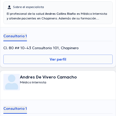
Sobre el especialista
El profesional de la salud
Andres Collins Riaño
es Médico Internista
y atiende pacientes en Chapinero. Además de su formación
académica sobresaliente, el doctor tiene varios años de experiencia
en su área de especialidad. El médico posee años de experiencia
laboral en su disciplina. Incluso, él se ha desempeñado como
Consultorio 1
miembro de diversas asociaciones médicas. Andres Collins Riaño ha
contribuido en incontables conferencias con el objetivo de tener una
formación continua en su campo de especialización y ha
Cl. 80 ## 10-43 Consultorio 101, Chapinero
compartido diferentes ediciones. La consulta se puede hacer en
Español.
Ver perfil
Andres De Vivero Camacho
Médico Internista
Consultorio 1