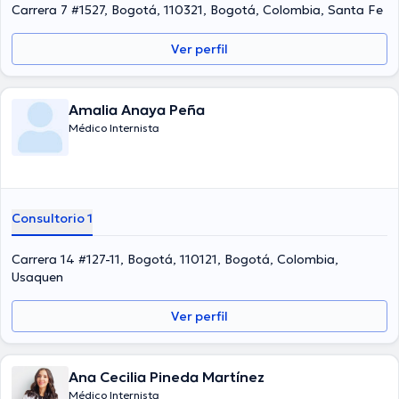
de tener una formación continua en su ámbito de especialización y
Carrera 7 #1527, Bogotá, 110321, Bogotá, Colombia, Santa Fe
ha anunciado numerosos artículos. Para finalizar, el médico puede
hablar en Español.
Ver perfil
Amalia Anaya Peña
Médico Internista
Consultorio 1
Carrera 14 #127-11, Bogotá, 110121, Bogotá, Colombia,
Usaquen
Ver perfil
Ana Cecilia Pineda Martínez
Médico Internista