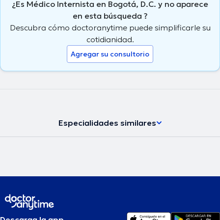
¿Es Médico Internista en Bogotá, D.C. y no aparece
complejas. Su papel como Coordinadora Clínica de Anticoagulación
en esta búsqueda ?
en Colsubsidio resalta su compromiso con la seguridad y el
bienestar de los pacientes, y su formación en la Pontificia
Descubra cómo doctoranytime puede simplificarle su
Universidad Javeriana refuerza su prestigio como profesional de la
cotidianidad.
salud altamente capacitada.
Agregar su consultorio
Especialidades similares
Descarga la app