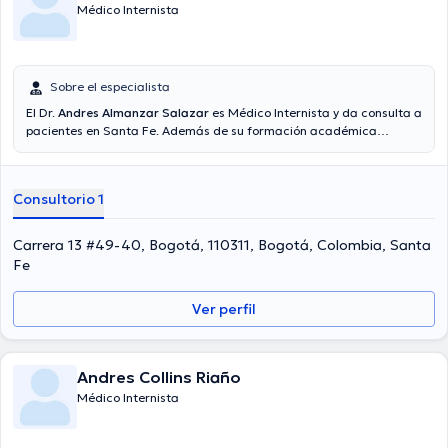
Médico Internista
Sobre el especialista
El Dr.
Andres Almanzar Salazar
es Médico Internista y da consulta a
pacientes en Santa Fe. Además de su formación académica
sobresaliente, el doctor tiene experiencia en su área de
especialidad. El doctor tiene numerosos años de experiencia laboral
en su área de experiencia. Del mismo modo, él se ha destacados
Consultorio 1
como miembro de diversas asociaciones médicas. Andres Almanzar
Salazar ha contribuido en cuantiosas conferencias con la intención
de lograr tener una formación continua en su temática de
Carrera 13 #49-40, Bogotá, 110311, Bogotá, Colombia, Santa
especialización y ha difundido numerosos artículos. Español son los
Fe
idiomas que maneja el especialista.
Ver perfil
Andres Collins Riaño
Médico Internista