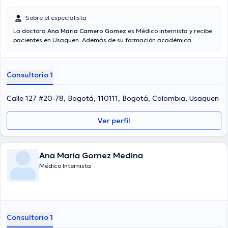
Sobre el especialista
La doctora
Ana Maria Camero Gomez
es Médico Internista y recibe
pacientes en Usaquen. Además de su formación académica
sobresaliente, la doctora tiene amplios conocimientos en su área de
especialidad. La doctora lleva más de años de experiencia laboral
en su área de experiencia. De igual forma, ella se ha desempeñado
Consultorio 1
como miembro de diversas asociaciones médicas. Ana Maria
Camero Gomez ha contribuido en abundantes conferencias con el
fin de tener una formación continua en su disciplina de
Calle 127 #20-78, Bogotá, 110111, Bogotá, Colombia, Usaquen
especialización y ha difundido diversas ediciones. Finalmente, la
Dra. puede hablar Español en su consultorio.
Ver perfil
Ana Maria Gomez Medina
Médico Internista
Consultorio 1