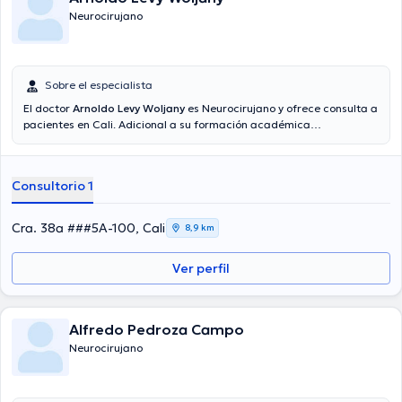
Neurocirujano
Sobre el especialista
El doctor
Arnoldo Levy Woljany
es Neurocirujano y ofrece consulta a
pacientes en Cali. Adicional a su formación académica
sobresaliente, el doctor tiene amplios conocimientos en su área de
especialidad. El doctor cuenta con muchos años de experiencia
laboral en su área de especialización. También, él se ha
Consultorio 1
desempeñado como miembro de diversas asociaciones médicas.
Arnoldo Levy Woljany ha compartido en considerables conferencias
con la finalidad de tener una formación continua en su campo de
Cra. 38a ###5A-100, Cali
8,9 km
especialización y ha compartido diversas ediciones. Español son los
idiomas hablados por el médico.
Ver perfil
Alfredo Pedroza Campo
Neurocirujano