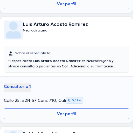
Ver perfil
Luis Arturo Acosta Ramirez
Neurocirujano
Sobre el especialista
El especialista
Luis Arturo Acosta Ramirez
es Neurocirujano y
ofrece consulta a pacientes en Cali. Adicional a su formación
académica sobresaliente, el doctor tiene amplios conocimientos en
su área de especialidad. El médico tiene numerosos años de
experiencia laboral en su área de especialización. Del mismo modo,
Consultorio 1
él se ha desempeñado como miembro de diversas asociaciones
médicas. Luis Arturo Acosta Ramirez ha participado en
considerables conferencias con miras a tener una formación
Calle 25, #2N-57 Cons 710, Cali
5,3 km
continua en su temática de especialización y ha compartido
numerosas publicaciones. Finalmente, el especialista puede hablar
Ver perfil
Español en su consultorio.