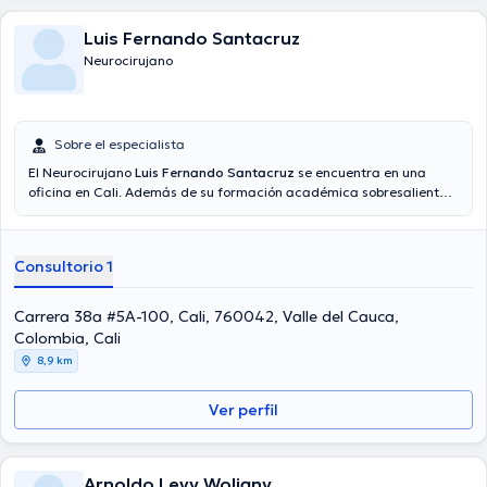
Luis Fernando Santacruz
Neurocirujano
Sobre el especialista
El Neurocirujano
Luis Fernando Santacruz
se encuentra en una
oficina en Cali. Además de su formación académica sobresaliente,
el doctor tiene varios años de experiencia en su área de
especialidad. El doctor cuenta con muchos años de experiencia
laboral en su campo de estudio. Además, él se ha desempeñado
Consultorio 1
como miembro de diversas asociaciones médicas. Luis Fernando
Santacruz ha intervenido en abundantes conferencias con la
finalidad de tener una formación continua en su campo de
Carrera 38a #5A-100, Cali, 760042, Valle del Cauca,
especialización y ha publicado numerosas ediciones. Finalmente, el
Colombia, Cali
doctor puede hablar Español en su consultorio.
8,9 km
Ver perfil
Arnoldo Levy Woljany