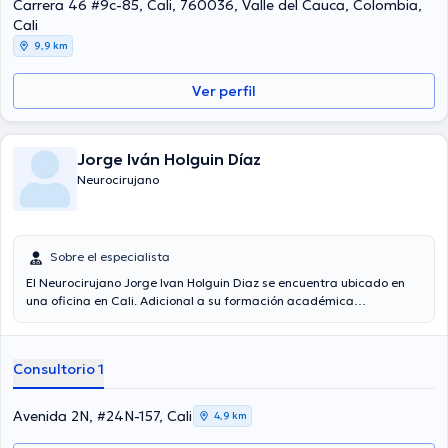
Carrera 46 #9c-85, Cali, 760036, Valle del Cauca, Colombia,
Cali
9,9 km
Ver perfil
Jorge Iván Holguin Díaz
Neurocirujano
Sobre el especialista
El Neurocirujano Jorge Ivan Holguin Diaz se encuentra ubicado en
una oficina en Cali. Adicional a su formación académica
sobresaliente, el doctor tiene varios años de experiencia en su área
de especialidad. El Dr. lleva más de años de experiencia laboral en
su disciplina. Adicionalmente, él se ha destacados como miembro
Consultorio 1
de diversas asociaciones médicas. Jorge Ivan Holguin Diaz ha
formado parte en múltiples conferencias con la finalidad de tener
una formación continua en su ámbito de especialización y ha
Avenida 2N, #24N-157, Cali
4,9 km
difundido importantes publicaciones. Español es el idioma principal
que habla el profesional de la salud.