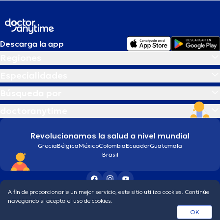
Descarga la app
Regiones
Especialidades
Búsqueda por
doctoranytime
Revolucionamos la salud a nivel mundial
Grecia
Bélgica
México
Colombia
Ecuador
Guatemala
Brasil
A fin de proporcionarle un mejor servicio, este sitio utiliza cookies. Continúe
Condiciones generales
Política de protección de los datos personales
navegando si acepta el uso de cookies.
© 2026 doctoranytime
OK