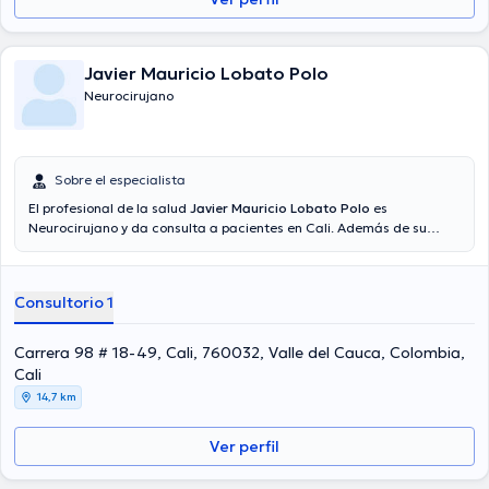
Javier Mauricio Lobato Polo
Neurocirujano
Sobre el especialista
El profesional de la salud
Javier Mauricio Lobato Polo
es
Neurocirujano y da consulta a pacientes en Cali. Además de su
formación académica sobresaliente, el doctor tiene amplios
conocimientos en su área de especialidad. El Dr. cuenta con muchos
años de experiencia laboral en su temática de estudio. De la misma
Consultorio 1
manera, él se ha desempeñado como miembro de diversas
asociaciones médicas. Javier Mauricio Lobato Polo ha intervenido
en abundantes conferencias con la finalidad de tener una
Carrera 98 # 18-49, Cali, 760032, Valle del Cauca, Colombia,
formación continua en su temática de especialización y ha
Cali
difundido importantes comunicados. Para finalizar, el profesional
14,7 km
de la salud puede hablar en Español.
Ver perfil