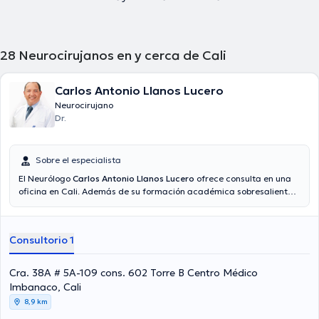
28
Neurocirujanos en y cerca de Cali
Carlos Antonio Llanos Lucero
Neurocirujano
Dr.
Sobre el especialista
El Neurólogo
Carlos Antonio Llanos Lucero
ofrece consulta en una
oficina en Cali. Además de su formación académica sobresaliente,
el doctor tiene amplios conocimientos en su área de especialidad. El
médico posee años de experiencia laboral en su área de
especialización. De la misma manera, él se ha desempeñado como
Consultorio 1
miembro de diversas asociaciones médicas. Carlos Antonio Llanos
Lucero ha participado en innumerables conferencias con el ideal de
tener una formación continua en su ámbito de especialización y ha
Cra. 38A # 5A-109 cons. 602 Torre B Centro Médico
compartido numerosas publicaciones.
Imbanaco, Cali
8,9 km