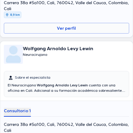
Carrera 38a #5a100, Cali, 760042, Valle del Cauca, Colombia,
Cali
8,9 km
Ver perfil
Wolfgang Arnoldo Levy Lewin
Neurocirujano
Sobre el especialista
El Neurocirujano
Wolfgang Arnoldo Levy Lewin
cuenta con una
oficina en Cali. Adicional a su formación académica sobresaliente,
el doctor tiene experiencia en su área de especialidad. El Dr. tiene
varios años de experiencia laboral en su campo de estudio.
Asimismo, él se ha desempeñado como miembro de diversas
Consultorio 1
asociaciones médicas. Wolfgang Arnoldo Levy Lewin ha compartido
en cuantiosas conferencias con la meta de tener una formación
continua en su disciplina de especialización y ha difundido
Carrera 38a #5a100, Cali, 760042, Valle del Cauca, Colombia,
numerosos comunicados. Su cita se puede realizar en Español.
Cali