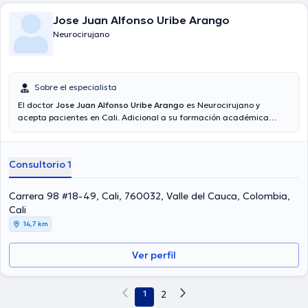
Jose Juan Alfonso Uribe Arango
Neurocirujano
Sobre el especialista
El doctor
Jose Juan Alfonso Uribe Arango
es Neurocirujano y
acepta pacientes en Cali. Adicional a su formación académica
sobresaliente, el doctor tiene experiencia en su área de
especialidad. El Dr. tiene numerosos años de experiencia laboral en
su temática de estudio. De igual forma, él se ha desempeñado
Consultorio 1
como miembro de diversas asociaciones médicas. Jose Juan
Alfonso Uribe Arango ha compartido en cuantiosas conferencias
con el objetivo de tener una formación continua en su disciplina de
Carrera 98 #18-49, Cali, 760032, Valle del Cauca, Colombia,
especialización y ha publicado importantes artículos. La consulta se
Cali
puede hacer en Español.
14,7 km
Ver perfil
1
2