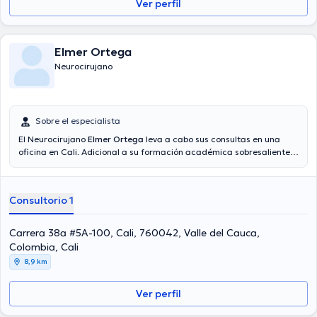
Ver perfil
Elmer Ortega
Neurocirujano
Sobre el especialista
El Neurocirujano
Elmer Ortega
leva a cabo sus consultas en una
oficina en Cali. Adicional a su formación académica sobresaliente,
el doctor tiene varios años de experiencia en su área de
especialidad. El Dr. posee años de experiencia laboral en su
temática de estudio. De igual manera, él se ha desempeñado como
Consultorio 1
miembro de diversas asociaciones médicas. Elmer Ortega ha
contribuido en abundantes conferencias con la intención de lograr
tener una formación continua en su campo de especialización y ha
Carrera 38a #5A-100, Cali, 760042, Valle del Cauca,
difundido numerosas ediciones. Por último, el profesional de la salud
Colombia, Cali
puede hablar Español en su consultorio.
8,9 km
Ver perfil