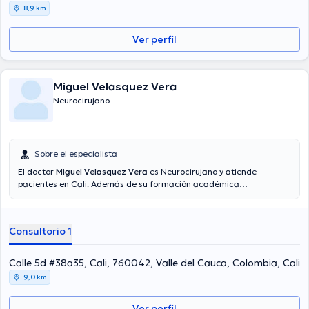
8,9 km
Ver perfil
Miguel Velasquez Vera
Neurocirujano
Sobre el especialista
El doctor
Miguel Velasquez Vera
es Neurocirujano y atiende
pacientes en Cali. Además de su formación académica
sobresaliente, el doctor tiene varios años de experiencia en su área
de especialidad. El Dr. posee años de experiencia laboral en su área
de experiencia. De la misma manera, él ha participado como
Consultorio 1
miembro de diversas asociaciones médicas. Miguel Velasquez Vera
ha colaborado en considerables conferencias con miras a tener una
formación continua en su campo de especialización y ha anunciado
Calle 5d #38a35, Cali, 760042, Valle del Cauca, Colombia, Cali
diferentes artículos. Español es el idioma principal hablado por el
9,0 km
especialista.
Ver perfil