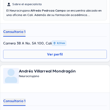
Sobre el especialista
El Neurocirujano
Alfredo Pedroza Campo
se encuentra ubicado en
una oficina en Cali. Además de su formación académica
sobresaliente, el doctor tiene varios años de experiencia en su área
de especialidad. El Dr. posee años de experiencia laboral en su
campo de estudio. Al igual, él ha participado como miembro de
Consultorio 1
diversas asociaciones médicas. Alfredo Pedroza Campo ha
compartido en innumerables conferencias con la intención de lograr
tener una formación continua en su campo de especialización y ha
Carrera 38 A No. 5A 100, Cali
8,9 km
difundido importantes comunicados. Español es el idioma principal
hablados por el Dr.
Ver perfil
Andrés Villarreal Mondragón
Neurocirujano
Consultorio 1