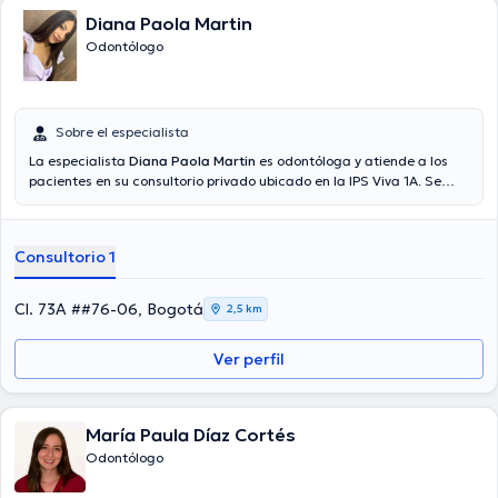
Diana Paola Martin
Odontólogo
Sobre el especialista
La especialista
Diana Paola Martin
es odontóloga y atiende a los
pacientes en su consultorio privado ubicado en la IPS Viva 1A. Se
graduó de la carrera de odontología de la Universidad El Bosque en
2020. Además, cuenta con experiencia trabajando en Hospital de
San José, Odontologia xtrema o el Hospital El Salvador De Ubaté
Consultorio 1
donde ha ejercido en el área de odontologia general, operatoria,
rehabilitación oral, promoción y prevención de la salud oral,
exodoncias, higiene oral y en atención de urgencias odontologicas.
Cl. 73A ##76-06, Bogotá
2,5 km
Finalmente, ha realizado numerosos cursos con el objetivo de tener
una formación continua, aprendiendo nuevos procedimientos y de
Ver perfil
este modo, poder dar una mejor atención a sus pacientes.
María Paula Díaz Cortés
Odontólogo