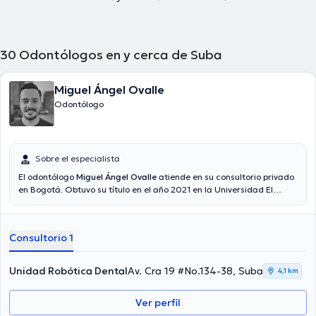
30
Odontólogos en y cerca de Suba
Miguel Ángel Ovalle
Odontólogo
Sobre el especialista
El odontólogo
Miguel Ángel Ovalle
atiende en su consultorio privado
en Bogotá. Obtuvo su título en el año 2021 en la Universidad El
Bosque y está realizando un magíster en Ciencias Odontológicas en
la misma universidad. Además, realizó numerosos trabajos de
investigación sobre la regeneración de tejidos y células madres. Por
Consultorio 1
otra parte, ha realizado diplomados y cursos en estética dental,
manejo de láser y armonización orofacial con el fin de prepararse y
actualizarse continuamente, adquiriendo nuevos conocimientos
Unidad Robótica Dental
Av. Cra 19 #No.134-38, Suba
4,1 km
para brindar la mejor atención a sus pacientes.
Ver perfil