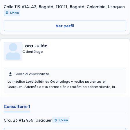
Calle 119 #14-42, Bogotá, 110111, Bogotá, Colombia, Usaquen
1,9 km
Ver perfil
Lora Julián
Odontólogo
Sobre el especialista
La médico
Lora Julián
es Odontólogo y recibe pacientes en
Usaquen. Además de su formación académica sobresaliente, la
doctora tiene varios años de experiencia en su área de
especialidad. La profesional de la salud cuenta con varios años de
experiencia laboral en su campo de estudio. Al mismo tiempo, ella se
Consultorio 1
ha desempeñado como miembro de diversas asociaciones médicas.
Lora Julián ha formado parte en diversas conferencias con la meta
de tener una formación continua en su ámbito de especialización y
Cra. 23 #12456, Usaquen
2,5 km
ha anunciado diversos comunicados. Para finalizar, la profesional
de la salud puede hablar Español en su consultorio.