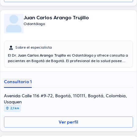
Juan Carlos Arango Trujillo
Odontólogo
Sobre el especialista
El Dr.
Juan Carlos Arango Trujillo
es Odontólogo y ofrece consulta a
pacientes en Bogotá de Bogotá. El profesional de la salud posee
éxitos académicos sobresalientes en Universidad Autónoma De
Guadalajara y tiene varios años de experiencia en su área de
especialidad. El médico tiene numerosos años de experiencia
Consultorio 1
laboral en su área de experiencia. Así mismo, él se ha desempeñado
como miembro de diversas asociaciones médicas. Juan Carlos
Arango Trujillo ha intervenido en cuantiosas conferencias con la
Avenida Calle 116 #9-72, Bogotá, 110111, Bogotá, Colombia,
meta de tener una formación continua en su ámbito de
Usaquen
especialización y ha compartido diversas publicaciones.
2,1 km
Ver perfil