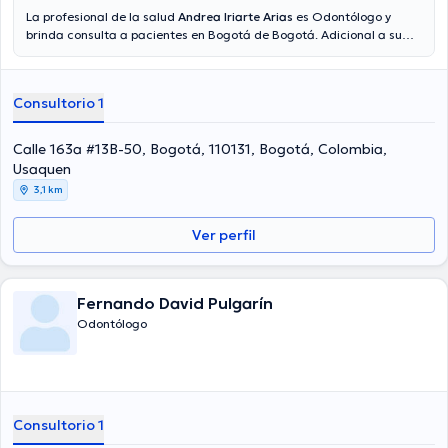
La profesional de la salud
Andrea Iriarte Arias
es Odontólogo y
brinda consulta a pacientes en Bogotá de Bogotá. Adicional a su
formación académica sobresaliente, la doctora tiene experiencia
en su área de especialidad. La doctora tiene varios años de
experiencia laboral en su disciplina. De igual forma, ella se ha
Consultorio 1
desempeñado como miembro de la Sociedad Colombiana De
Periodoncia. Andrea Iriarte Arias ha compartido en diversas
conferencias con la meta de tener una formación continua en su
Calle 163a #13B-50, Bogotá, 110131, Bogotá, Colombia,
campo de especialización y ha difundido diferentes ediciones. Cabe
Usaquen
mencionar que, la Dra. puede hablar en español.
3,1 km
Ver perfil
Fernando David Pulgarín
Odontólogo
Consultorio 1