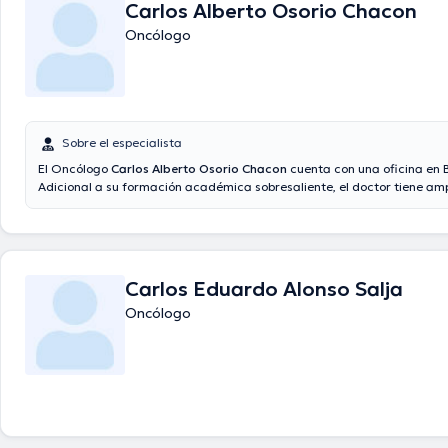
Carlos Alberto Osorio Chacon
finalizar, el médico puede hablar en Español.
Oncólogo
Sobre el especialista
El Oncólogo
Carlos Alberto Osorio Chacon
cuenta con una oficina en B
Adicional a su formación académica sobresaliente, el doctor tiene amp
conocimientos en su área de especialidad. El profesional de la salud 
experiencia laboral en su campo de estudio. Incluso, él se ha destaca
miembro de diversas asociaciones médicas. Carlos Alberto Osorio Ch
participado en abundantes conferencias con miras a tener una forma
en su temática de especialización y ha compartido numerosas publica
Carlos Eduardo Alonso Salja
es el idioma principal usados por el doctor.
Oncólogo