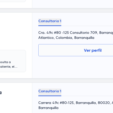
os años de
desempeñado
 ha intervenido
inua en su
consulta se
Consultorio 1
Cra. 49c #80 -125 Consultorio 709, Barranq
Atlantico, Colombia, Barranquilla
Ver perfil
nsulta a
liente, el
 cuenta con
él se ha
on Fernandez
e tener una
do numerosas
Consultorio 1
a
Carrera 49c #80-125, Barranquilla, 80020, 
Barranquilla