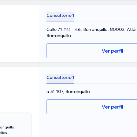
participado en
inua en su
inalmente, el
Consultorio 1
Calle 71 #41 - 46, Barranquilla, 80002, Atlá
Barranquilla
Ver perfil
Consultorio 1
a 51-107, Barranquilla
Ver perfil
anquilla.
lios