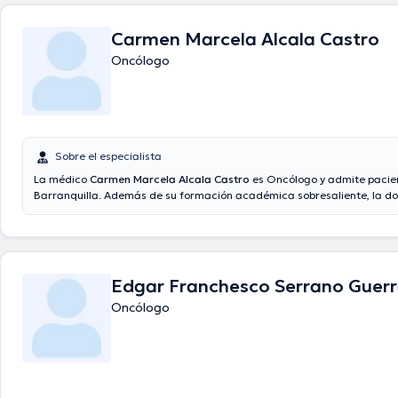
Carmen Marcela Alcala Castro
Oncólogo
Sobre el especialista
La médico
Carmen Marcela Alcala Castro
es Oncólogo y admite pacie
Barranquilla. Además de su formación académica sobresaliente, la do
experiencia en su área de especialidad. La doctora tiene varios años d
laboral en su área de experiencia. Del mismo modo, ella se ha desem
miembro de diversas asociaciones médicas. Carmen Marcela Alcala C
colaborado en cuantiosas conferencias con el fin de tener una formac
su temática de especialización y ha difundido diversos comunicados. F
Edgar Franchesco Serrano Guer
especialista puede hablar en Español.
Oncólogo