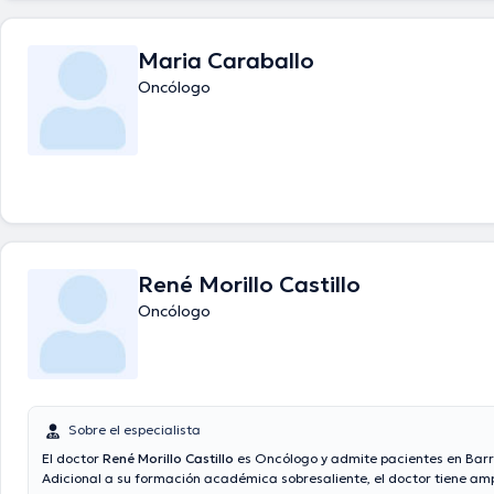
diversas asociaciones médicas. Juan Carlos Marquez Bustamante ha 
cuantiosas conferencias con la intención de tener una formación cont
ámbito de especialización y ha compartido numerosas publicaciones. F
Maria Caraballo
médico puede hablar Español en su consultorio.
Oncólogo
René Morillo Castillo
Oncólogo
Sobre el especialista
El doctor
René Morillo Castillo
es Oncólogo y admite pacientes en Barr
Adicional a su formación académica sobresaliente, el doctor tiene amp