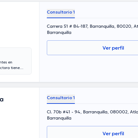
Consultorio 1
Carrera 51 # 84-187, Barranquilla, 80020, A
Barranquilla
Ver perfil
ntes en
ctora tiene
e experiencia
peñado como
astro ha
ión continua en
inalmente, la
Consultorio 1
ra
Cl. 70b #41 - 94, Barranquilla, 080002, Atl
Barranquilla
Ver perfil