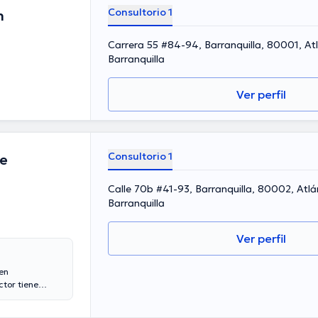
Consultorio 1
n
Carrera 55 #84-94, Barranquilla, 80001, At
Barranquilla
Ver perfil
Consultorio 1
e
Calle 70b #41-93, Barranquilla, 80002, Atlá
Barranquilla
Ver perfil
en
ctor tiene
de experiencia
o miembro de