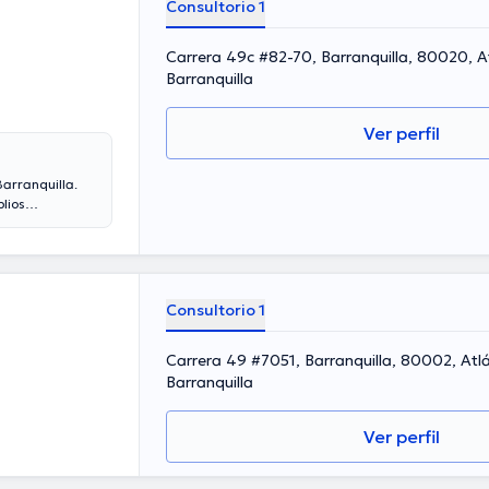
Consultorio 1
Carrera 49c #82-70, Barranquilla, 80020, A
Barranquilla
Ver perfil
arranquilla.
lios
posee años de
dos como
acon ha
ción continua
ciones. Español
Consultorio 1
Carrera 49 #7051, Barranquilla, 80002, Atl
Barranquilla
Ver perfil