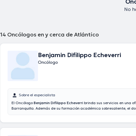
Onc
No ha
14
Oncólogos en y cerca de Atlántico
Benjamin Difilippo Echeverri
Oncólogo
Sobre el especialista
El Oncólogo
Benjamin Difilippo Echeverri
brinda sus servicios en una of
Barranquilla. Además de su formación académica sobresaliente, el do
amplios conocimientos en su área de especialidad. El médico lleva má
experiencia laboral en su ámbito de estudio. Al mismo tiempo, él se 
como miembro de diversas asociaciones médicas. Benjamin Difilippo E
colaborado en múltiples conferencias con el objetivo de tener una for
en su ámbito de especialización y ha anunciado diferentes comunicad