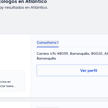
ólogos en Atlántico
y resultados en Atlántico.
Consultorio 1
Carrera 49c #8039, Barranquilla, 80020, At
Barranquilla
Ver perfil
icina en
ctor tiene
s de años de
ha desempeñado
cheverri ha
mación continua
os. Para