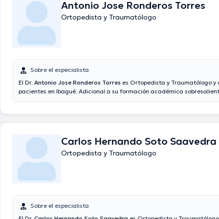
Antonio Jose Ronderos Torres
Finalmente, el Dr. puede hablar Español en su consultorio.
Ortopedista y Traumatólogo
Sobre el especialista
El Dr.
Antonio Jose Ronderos Torres
es Ortopedista y Traumatólogo y 
pacientes en Ibagué. Adicional a su formación académica sobresalient
tiene experiencia en su área de especialidad. El Dr. cuenta con mucho
experiencia laboral en su temática de estudio. Además, él se ha de
miembro de diversas asociaciones médicas. Antonio Jose Ronderos To
formado parte en múltiples conferencias con la intención de tener un
continua en su temática de especialización y ha anunciado important
Carlos Hernando Soto Saavedra
comunicados. Por último, el profesional de la salud puede hablar en Es
Ortopedista y Traumatólogo
Sobre el especialista
El Dr.
Carlos Hernando Soto Saavedra
es Ortopedista y Traumatólogo