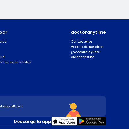
por
doctoranytime
dico
Contáctenos
Acerca de nosotros
¿Necesita ayuda?
lud
Videoconsulta
stros especialistas
atemala
Brasil
Descarga la app