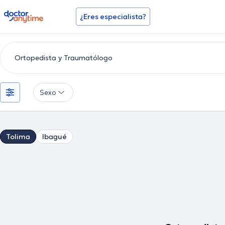
doctoranytime
¿Eres especialista?
Sexo
Tolima
Ibagué