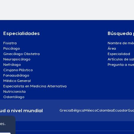
Especialidades
Búsqueda 
Fisiatra
Nombre de mé
Psicólogo
Área
Ginecólogo Obstetra
Especialidad
Neuropsicólogo
Artículos de sa
Nefrólogo
Pregunta a nue
Cirujano Plástico
Fonoaudiólogo
Médico General
Especialista en Medicina Alternativa
Nutricionista
Odontólogo
ud a nivel mundial
Grecia
Bélgica
México
Colombia
Ecuador
Gu
ies.