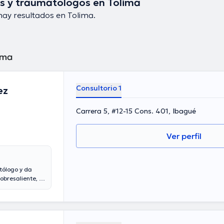
s y traumatólogos en Tolima
hay resultados en Tolima.
ima
Consultorio 1
ez
Carrera 5, #12-15 Cons. 401, Ibagué
Ver perfil
tólogo y da
bresaliente, el
dico posee años
cipado como
 Marquez ha
a formación
rtículos.