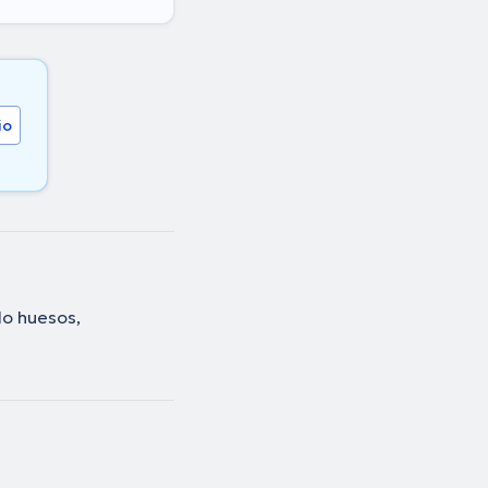
io
do huesos,