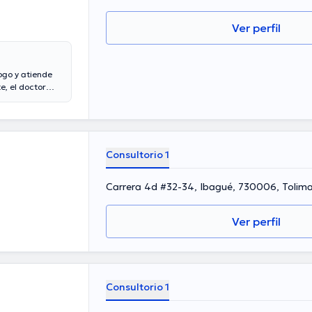
Ver perfil
ogo y atiende
e, el doctor
 de la salud
ve, él se ha
isco Javier
e tener una
erentes
Consultorio 1
.
Carrera 4d #32-34, Ibagué, 730006, Tolim
Ver perfil
Consultorio 1