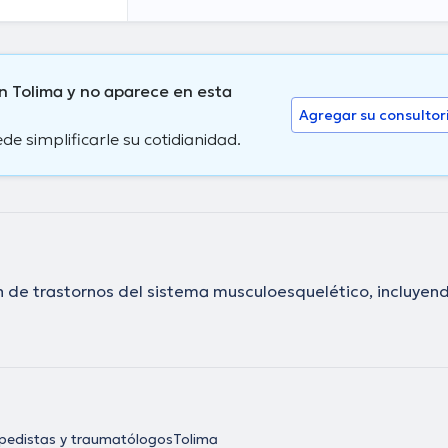
, él se ha
nesto Gomez
e tener una
numerosos
.
n Tolima y no aparece en esta
Agregar su consultor
 simplificarle su cotidianidad.
ón de trastornos del sistema musculoesquelético, incluyen
pedistas y traumatólogos
Tolima