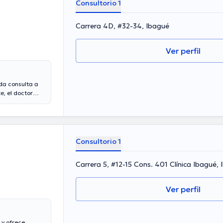
Consultorio 1
Carrera 4D, #32-34, Ibagué
Ver perfil
da consulta a
e, el doctor
s años de
sempeñado como
rres ha
a formación
es
Consultorio 1
pañol.
Carrera 5, #12-15 Cons. 401 Clínica Ibagué,
Ver perfil
 y ofrece