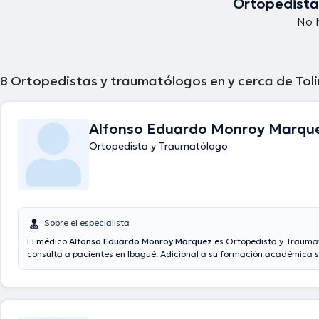
Ortopedista
No 
8
Ortopedistas y traumatólogos en y cerca de Tol
Alfonso Eduardo Monroy Marqu
Ortopedista y Traumatólogo
Sobre el especialista
El médico
Alfonso Eduardo Monroy Marquez
es Ortopedista y Trauma
consulta a pacientes en Ibagué. Adicional a su formación académica so
doctor tiene amplios conocimientos en su área de especialidad. El mé
de experiencia laboral en su ámbito de estudio. Asimismo, él ha parti
miembro de diversas asociaciones médicas. Alfonso Eduardo Monroy
formado parte en considerables conferencias con el ideal de tener un
continua en su temática de especialización y ha publicado diferentes a