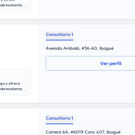
bresaliente, el
 Dr. cuenta con
 él ha
 Hernando Soto
er una
diferentes
Consultorio 1
rio.
Avenida Ambalá, #36-60, Ibagué
Ver perfil
go y ofrece
bresaliente, la
a. lleva más de
ella se ha
ugusto Lozano
ner una
 importantes
Consultorio 1
Carrera 6A, #6019 Cons 407, Ibagué