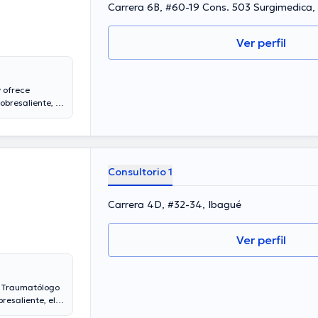
Carrera 6B, #60-19 Cons. 503 Surgimedica,
Ver perfil
 ofrece
bresaliente, el
doctor lleva
l se ha
lberto Isaza
dad de tener
ido diversos
Consultorio 1
Carrera 4D, #32-34, Ibagué
Ver perfil
y Traumatólogo
resaliente, el
l médico posee