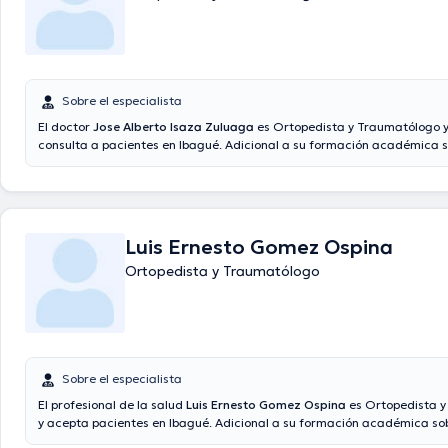
Sobre el especialista
El doctor
Jose Alberto Isaza Zuluaga
es Ortopedista y Traumatólogo y
consulta a pacientes en Ibagué. Adicional a su formación académica so
doctor tiene varios años de experiencia en su área de especialidad. El 
más de años de experiencia laboral en su disciplina. Del mismo modo, é
desempeñado como miembro de diversas asociaciones médicas. Jose A
Zuluaga ha formado parte en innumerables conferencias con la finali
una formación continua en su disciplina de especialización y ha difund
Luis Ernesto Gomez Ospina
comunicados. Español es el idioma principal operados por el doctor.
Ortopedista y Traumatólogo
Sobre el especialista
El profesional de la salud
Luis Ernesto Gomez Ospina
es Ortopedista 
y acepta pacientes en Ibagué. Adicional a su formación académica sob
doctor tiene varios años de experiencia en su área de especialidad. E