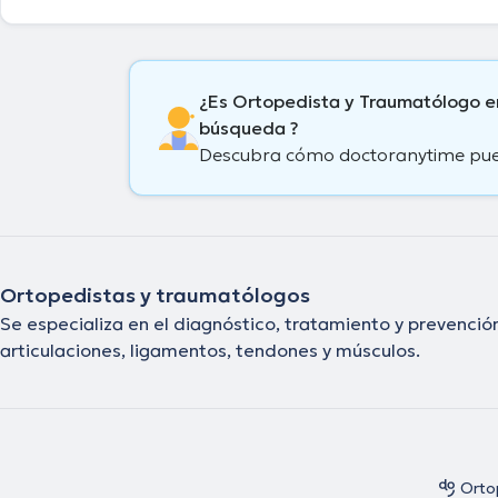
años de experiencia laboral en su área de especialización. Por otro lado
destacados como miembro de diversas asociaciones médicas. Luis Er
Ospina ha cooperado en innumerables conferencias con la finalidad d
formación continua en su ámbito de especialización y ha anunciado 
artículos. Finalmente, el doctor puede hablar Español en su consultorio
¿Es Ortopedista y Traumatólogo e
búsqueda ?
Descubra cómo doctoranytime puede
Ortopedistas y traumatólogos
Se especializa en el diagnóstico, tratamiento y prevenci
articulaciones, ligamentos, tendones y músculos.
Orto