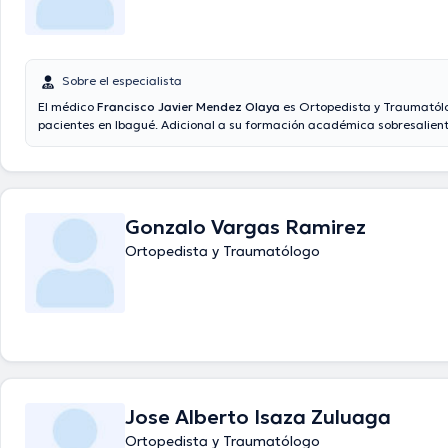
Sobre el especialista
El médico
Francisco Javier Mendez Olaya
es Ortopedista y Traumatól
pacientes en Ibagué. Adicional a su formación académica sobresalient
tiene amplios conocimientos en su área de especialidad. El profesional
tiene varios años de experiencia laboral en su campo de estudio. Inclusi
desempeñado como miembro de diversas asociaciones médicas. Franc
Mendez Olaya ha participado en múltiples conferencias con el ideal d
formación continua en su ámbito de especialización y ha publicado dif
Gonzalo Vargas Ramirez
comunicados. Español es el idioma principal que maneja el especialista
Ortopedista y Traumatólogo
Jose Alberto Isaza Zuluaga
Ortopedista y Traumatólogo