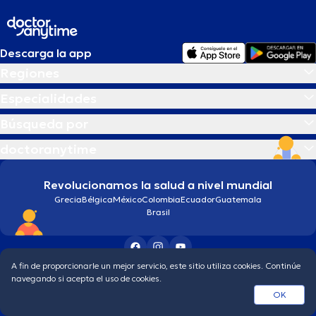
Descarga la app
Regiones
Especialidades
Búsqueda por
doctoranytime
Revolucionamos la salud a nivel mundial
Grecia
Bélgica
México
Colombia
Ecuador
Guatemala
Brasil
A fin de proporcionarle un mejor servicio, este sitio utiliza cookies. Continúe
Condiciones generales
Política de protección de los datos personales
navegando si acepta el uso de cookies.
© 2026 doctoranytime
OK