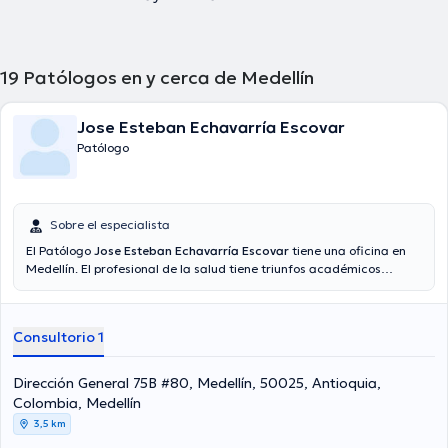
19
Patólogos en y cerca de Medellín
Jose Esteban Echavarría Escovar
Patólogo
Sobre el especialista
El Patólogo
Jose Esteban Echavarría Escovar
tiene una oficina en
Medellín. El profesional de la salud tiene triunfos académicos
sobresalientes en Universidad De Antioquia Graduado En Medicina
Interna De La Universidad De Antioquia Subespecialista En
Patología Clínica De La Universidad De Antioquia y tiene amplios
Consultorio 1
conocimientos en su área de especialidad. El Dr. tiene numerosos
años de experiencia laboral en su ámbito de estudio. De la misma
manera, él se ha desempeñado como miembro de diversas
Dirección General 75B #80, Medellín, 50025, Antioquia,
asociaciones médicas. Jose Esteban Echavarría Escovar ha
Colombia, Medellín
colaborado en innumerables conferencias con el fin de tener una
3,5 km
formación continua en su temática de especialización y ha