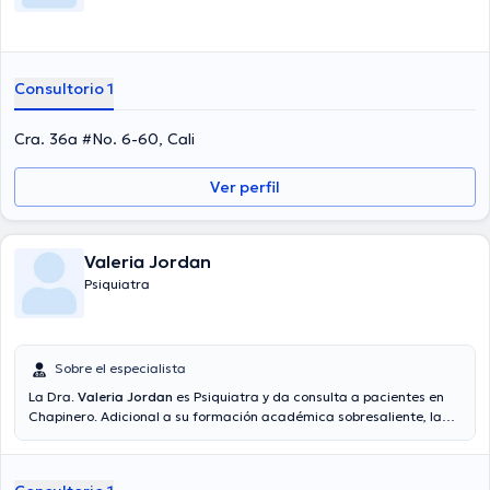
Consultorio 1
Cra. 36a #No. 6-60, Cali
Ver perfil
Valeria Jordan
Psiquiatra
Sobre el especialista
La Dra.
Valeria Jordan
es Psiquiatra y da consulta a pacientes en
Chapinero. Adicional a su formación académica sobresaliente, la
doctora tiene experiencia en su área de especialidad. La
profesional de la salud tiene varios años de experiencia laboral en
su disciplina. También, ella se ha desempeñado como miembro de