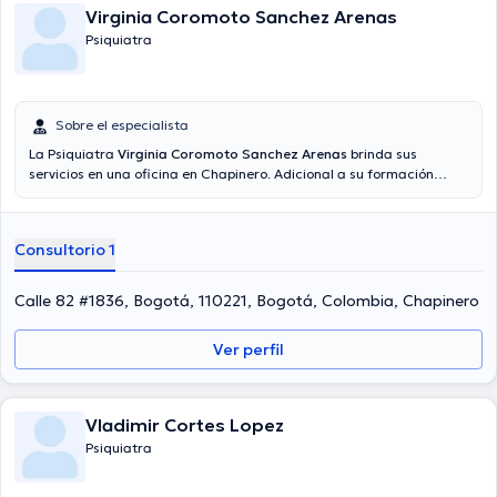
Virginia Coromoto Sanchez Arenas
Psiquiatra
Sobre el especialista
La Psiquiatra
Virginia Coromoto Sanchez Arenas
brinda sus
servicios en una oficina en Chapinero. Adicional a su formación
académica sobresaliente, la doctora tiene varios años de
experiencia en su área de especialidad. La doctora tiene varios
años de experiencia laboral en su área de especialización. Al mismo
Consultorio 1
tiempo, ella se ha desempeñado como miembro de diversas
asociaciones médicas. Virginia Coromoto Sanchez Arenas ha
intervenido en cuantiosas conferencias con la intención de tener
Calle 82 #1836, Bogotá, 110221, Bogotá, Colombia, Chapinero
una formación continua en su temática de especialización y ha
difundido diversos comunicados. Español son los lenguajes
Ver perfil
operados por la profesional de la salud.
Vladimir Cortes Lopez
Psiquiatra