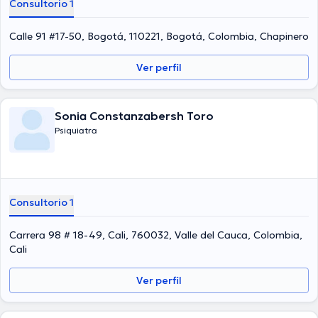
Consultorio 1
asociaciones médicas. Silvia Helena Martinez Gomez ha participado
en diversas conferencias con la meta de tener una formación
continua en su temática de especialización y ha compartido
Calle 91 #17-50, Bogotá, 110221, Bogotá, Colombia, Chapinero
diferentes publicaciones. Español es el idioma principal usados por
la Dra.
Ver perfil
Sonia Constanzabersh Toro
Psiquiatra
Consultorio 1
Carrera 98 # 18-49, Cali, 760032, Valle del Cauca, Colombia,
Cali
Ver perfil