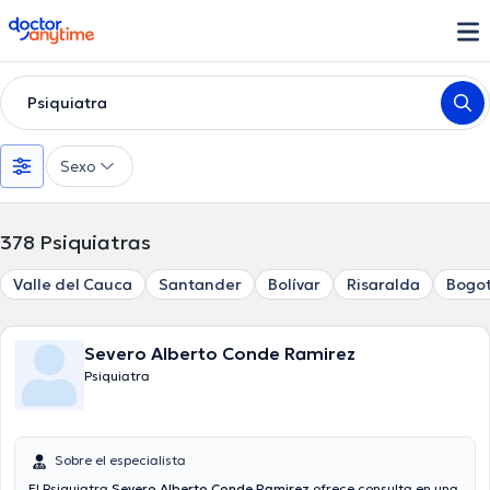
doctoranytime
Psiquiatra
Sexo
378
Psiquiatras
Valle del Cauca
Santander
Bolívar
Risaralda
Bogot
Severo Alberto Conde Ramirez
Psiquiatra
Sobre el especialista
El Psiquiatra
Severo Alberto Conde Ramirez
ofrece consulta en una