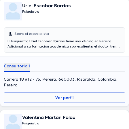
Uriel Escobar Barrios
Psiquiatra
Sobre el especialista
El Psiquiatra
Uriel Escobar Barrios
tiene una oficina en Pereira.
Adicional a su formación académica sobresaliente, el doctor tiene
amplios conocimientos en su área de especialidad. El doctor tiene
varios años de experiencia laboral en su área de especialización.
Además, él se ha desempeñado como miembro de diversas
Consultorio 1
asociaciones médicas. Uriel Escobar Barrios ha intervenido en
múltiples conferencias con el objetivo de tener una formación
continua en su temática de especialización y ha compartido
Carrera 18 #12 - 75, Pereira, 660003, Risaralda, Colombia,
importantes comunicados. Cabe destacar que, el médico puede
Pereira
hablar en Español.
Ver perfil
Valentina Martan Palau
Psiquiatra