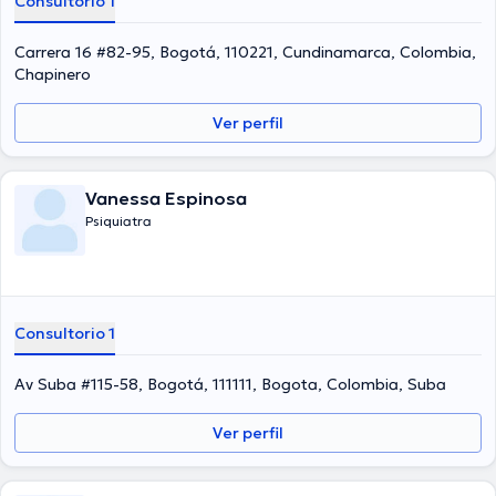
Consultorio 1
diversas asociaciones médicas. Valeria Jordan ha participado en
diversas conferencias con el ideal de tener una formación continua
en su temática de especialización y ha compartido numerosos
Carrera 16 #82-95, Bogotá, 110221, Cundinamarca, Colombia,
comunicados. Español son los idiomas que habla la doctora.
Chapinero
Ver perfil
Vanessa Espinosa
Psiquiatra
Consultorio 1
Av Suba #115-58, Bogotá, 111111, Bogota, Colombia, Suba
Ver perfil