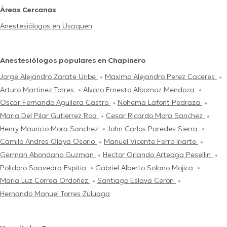
Áreas Cercanas
Anestesiólogos en Usaquen
Anestesiólogos populares en Chapinero
Jorge Alejandro Zarate Uribe
Maximo Alejandro Perez Caceres
Arturo Martinez Torres
Alvaro Ernesto Albornoz Mendoza
Oscar Fernando Aguilera Castro
Nohema Lafont Pedraza
Maria Del Pilar Gutierrez Roa
Cesar Ricardo Mora Sanchez
Henry Mauricio Mora Sanchez
John Carlos Paredes Sierra
Camilo Andres Olaya Osorio
Manuel Vicente Ferro Iriarte
German Abondano Guzman
Hector Orlando Arteaga Pesellin
Polidoro Saavedra Espitia
Gabriel Alberto Solano Mojica
Maria Luz Correa Ordoñez
Santiago Eslava Ceron
Hernando Manuel Torres Zuluaga