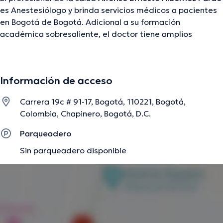
es Anestesiólogo y brinda servicios médicos a pacientes
en Bogotá de Bogotá. Adicional a su formación
académica sobresaliente, el doctor tiene amplios
conocimientos en su área de especialidad. El médico
lleva más de años de experiencia laboral en su campo de
estudio. Por otra parte, él se ha desempeñado como
Información de acceso
miembro de la Sociedad Cundinamarquesa De
Anestesiología. Alfonso Ernesto Albornoz Pardo ha
Carrera 19c # 91-17, Bogotá, 110221, Bogotá,
contribuido en abundantes conferencias con el ideal de
Colombia, Chapinero, Bogotá, D.C.
tener una formación continua en su disciplina de
especialización y ha compartido numerosas
Parqueadero
publicaciones.
Sin parqueadero disponible
La descripción fue editada por el equipo de doctoranytime, con base en
información verificada.