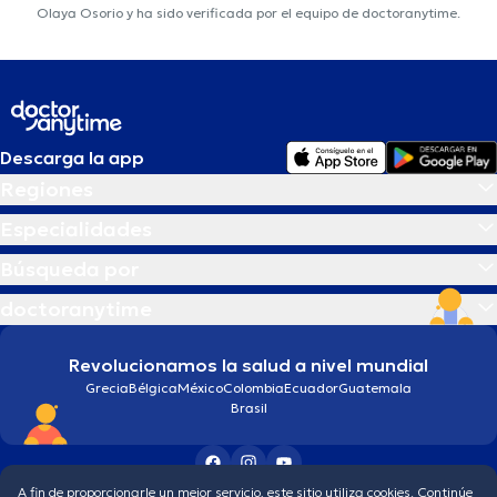
Olaya Osorio y ha sido verificada por el equipo de doctoranytime.
Descarga la app
Regiones
Especialidades
Búsqueda por
doctoranytime
Revolucionamos la salud a nivel mundial
Grecia
Bélgica
México
Colombia
Ecuador
Guatemala
Brasil
A fin de proporcionarle un mejor servicio, este sitio utiliza cookies. Continúe