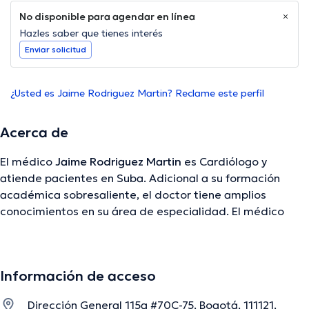
No disponible para agendar en línea
Hazles saber que tienes interés
Enviar solicitud
¿Usted es Jaime Rodriguez Martin? Reclame este perfil
Acerca de
El médico
Jaime Rodriguez Martin
es Cardiólogo y
atiende pacientes en Suba. Adicional a su formación
académica sobresaliente, el doctor tiene amplios
conocimientos en su área de especialidad. El médico
tiene varios años de experiencia laboral en su ámbito de
estudio. Por otro lado, él se ha destacados como
miembro de diversas asociaciones médicas. Jaime
Información de acceso
Rodriguez Martin ha formado parte en incontables
conferencias con la intención de lograr tener una
Dirección General 115a #70C-75, Bogotá, 111121,