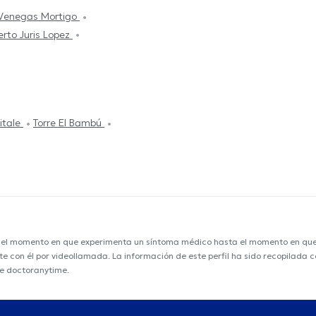
 Venegas Mortigo
erto Juris Lopez
Vitale
Torre El Bambú
e el momento en que experimenta un síntoma médico hasta el momento en que s
nte con él por videollamada. La información de este perfil ha sido recopilada
de doctoranytime.