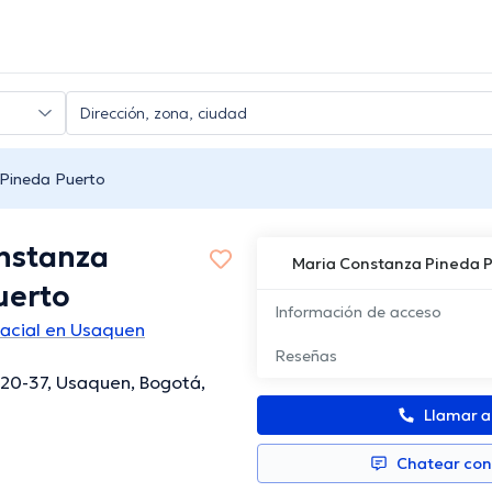
Pineda Puerto
nstanza
Maria Constanza Pineda 
uerto
Información de acceso
facial en Usaquen
Reseñas
120-37, Usaquen, Bogotá,
Llamar 
Chatear co