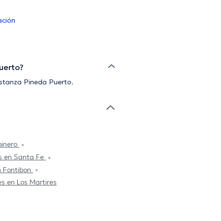
ación
Puerto?
nstanza Pineda Puerto.
pinero
es en Santa Fe
n Fontibon
es en Los Martires