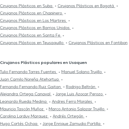
Cirujanos Plásticos en Suba
Cirujanos Plásticos en Bogotá
Cirujanos Plásticos en Chapinero
Cirujanos Plásticos en Los Martires
Cirujanos Plásticos en Barrios Unidos
Cirujanos Plásticos en Santa Fe
Cirujanos Plásticos en Teusaquillo
Cirujanos Plásticos en Fontibon
Cirujanos Plásticos populares en Usaquen
Tulio Fernando Torres Fuentes
Manuel Solano Trujillo
Juan Camilo Noreña Atehortua
Fernando Fernando Ruiz Gaitan
Rodrigo Beltrán
Alejandra Ortega Canaval
Jorge Luis Azocar Perozo
Leonardo Rueda Medina
Andres Ferro Morales
Mauricio Tascón Muñoz
Marco Antonio Salazar Trujillo
Carolina Lorduy Marquez
Andrés Ortegón
Hugo Cortés Ochoa
Jorge Enrique Zamudio Portilla