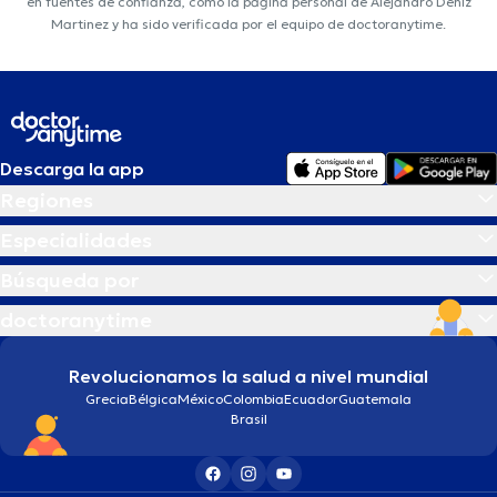
en fuentes de confianza, como la página personal de Alejandro Deniz
Martinez y ha sido verificada por el equipo de doctoranytime.
Descarga la app
Regiones
Especialidades
Búsqueda por
doctoranytime
Revolucionamos la salud a nivel mundial
Grecia
Bélgica
México
Colombia
Ecuador
Guatemala
Brasil