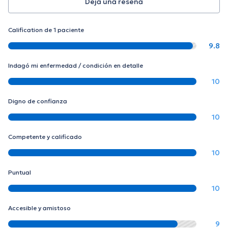
Deja una reseña
Calification de 1 paciente
9.8
Indagó mi enfermedad / condición en detalle
10
Digno de confianza
10
Competente y calificado
10
Puntual
10
Accesible y amistoso
9