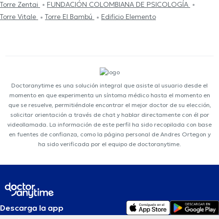
Torre Zentai
FUNDACIÓN COLOMBIANA DE PSICOLOGÍA
Torre Vitale
Torre El Bambú
Edificio Elemento
Doctoranytime es una solución integral que asiste al usuario desde el
momento en que experimenta un síntoma médico hasta el momento en
que se resuelve, permitiéndole encontrar el mejor doctor de su elección,
solicitar orientación a través de chat y hablar directamente con él por
videollamada. La información de este perfil ha sido recopilada con base
en fuentes de confianza, como la página personal de Andres Ortegon y
ha sido verificada por el equipo de doctoranytime.
Descarga la app