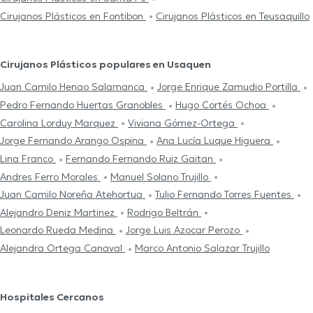
Cirujanos Plásticos en Fontibon
Cirujanos Plásticos en Teusaquillo
Cirujanos Plásticos populares en Usaquen
Juan Camilo Henao Salamanca
Jorge Enrique Zamudio Portilla
Pedro Fernando Huertas Granobles
Hugo Cortés Ochoa
Carolina Lorduy Marquez
Viviana Gómez-Ortega
Jorge Fernando Arango Ospina
Ana Lucía Luque Higuera
Lina Franco
Fernando Fernando Ruiz Gaitan
Andres Ferro Morales
Manuel Solano Trujillo
Juan Camilo Noreña Atehortua
Tulio Fernando Torres Fuentes
Alejandro Deniz Martinez
Rodrigo Beltrán
Leonardo Rueda Medina
Jorge Luis Azocar Perozo
Alejandra Ortega Canaval
Marco Antonio Salazar Trujillo
Hospitales Cercanos