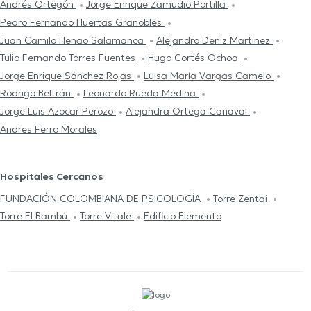
Andrés Ortegón
Jorge Enrique Zamudio Portilla
Pedro Fernando Huertas Granobles
Juan Camilo Henao Salamanca
Alejandro Deniz Martinez
Tulio Fernando Torres Fuentes
Hugo Cortés Ochoa
Jorge Enrique Sánchez Rojas
Luisa María Vargas Camelo
Rodrigo Beltrán
Leonardo Rueda Medina
Jorge Luis Azocar Perozo
Alejandra Ortega Canaval
Andres Ferro Morales
Hospitales Cercanos
FUNDACIÓN COLOMBIANA DE PSICOLOGÍA
Torre Zentai
Torre El Bambú
Torre Vitale
Edificio Elemento