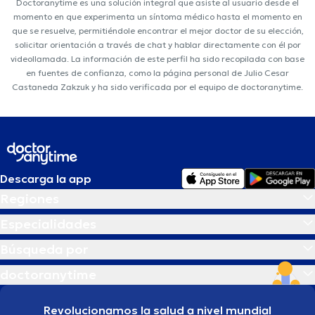
Doctoranytime es una solución integral que asiste al usuario desde el
momento en que experimenta un síntoma médico hasta el momento en
que se resuelve, permitiéndole encontrar el mejor doctor de su elección,
solicitar orientación a través de chat y hablar directamente con él por
videollamada. La información de este perfil ha sido recopilada con base
en fuentes de confianza, como la página personal de Julio Cesar
Castaneda Zakzuk y ha sido verificada por el equipo de doctoranytime.
Descarga la app
Regiones
Especialidades
Búsqueda por
doctoranytime
Revolucionamos la salud a nivel mundial