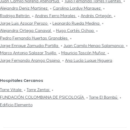
Juan Camilo Noreña Atehortua
Tulio Fernando Torres Fuentes
Alejandro Deniz Martinez
Carolina Lorduy Marquez
Rodrigo Beltrán
Andres Ferro Morales
Andrés Ortegón
Jorge Luis Azocar Perozo
Leonardo Rueda Medina
Alejandra Ortega Canaval
Hugo Cortés Ochoa
Pedro Fernando Huertas Granobles
Jorge Enrique Zamudio Portilla
Juan Camilo Henao Salamanca
Marco Antonio Salazar Trujillo
Mauricio Tascón Muñoz
Jorge Fernando Arango Ospina
Ana Lucía Luque Higuera
Hospitales Cercanos
Torre Vitale
Torre Zentai
FUNDACIÓN COLOMBIANA DE PSICOLOGÍA
Torre El Bambú
Edificio Elemento