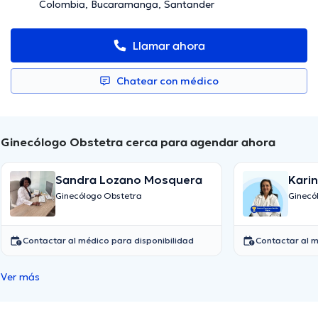
Colombia, Bucaramanga, Santander
Llamar ahora
Chatear con médico
Ginecólogo Obstetra cerca para agendar ahora
Sandra Lozano Mosquera
Kari
Ginecólogo Obstetra
Ginecó
Contactar al médico para disponibilidad
Contactar al m
Ver más