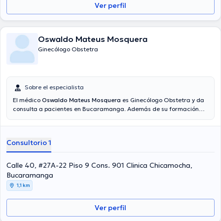
Ver perfil
Oswaldo Mateus Mosquera
Ginecólogo Obstetra
Sobre el especialista
El médico
Oswaldo Mateus Mosquera
es Ginecólogo Obstetra y da
consulta a pacientes en Bucaramanga. Además de su formación
académica sobresaliente, el doctor tiene experiencia en su área de
especialidad. El médico tiene numerosos años de experiencia
laboral en su campo de estudio. Al mismo tiempo, él se ha
Consultorio 1
desempeñado como miembro de diversas asociaciones médicas.
Oswaldo Mateus Mosquera ha compartido en cuantiosas
conferencias con la meta de tener una formación continua en su
Calle 40, #27A-22 Piso 9 Cons. 901 Clinica Chicamocha,
disciplina de especialización y ha publicado diversas publicaciones.
Bucaramanga
Es importante resaltar que, el especialista puede hablar en Español.
1,1 km
Ver perfil