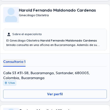
Harold Fernando Maldonado Cardenas
Ginecólogo Obstetra
Sobre el especialista
El Ginecólogo Obstetra
Harold Fernando Maldonado Cardenas
brinda consulta en una oficina en Bucaramanga. Además de su
formación académica sobresaliente, el doctor tiene amplios
conocimientos en su área de especialidad. El profesional de la salud
posee años de experiencia laboral en su ámbito de estudio. Al mismo
Consultorio 1
tiempo, él se ha desempeñado como miembro de diversas
asociaciones médicas. Harold Fernando Maldonado Cardenas ha
cooperado en incontables conferencias con la finalidad de tener
Calle 53 #31-58, Bucaramanga, Santander, 680003,
una formación continua en su campo de especialización y ha
Colombia, Bucaramanga
publicado importantes ediciones. Para finalizar, el doctor puede
1,1 km
hablar en Español.
Ver perfil