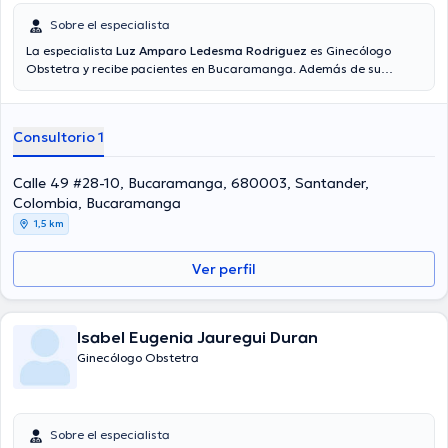
Sobre el especialista
La especialista
Luz Amparo Ledesma Rodriguez
es Ginecólogo
Obstetra y recibe pacientes en Bucaramanga. Además de su
formación académica sobresaliente, la doctora tiene varios años
de experiencia en su área de especialidad. La Dra. cuenta con
varios años de experiencia laboral en su disciplina. Además, ella se
Consultorio 1
ha desempeñado como miembro de diversas asociaciones médicas.
Luz Amparo Ledesma Rodriguez ha participado en incontables
conferencias con la intención de tener una formación continua en
Calle 49 #28-10, Bucaramanga, 680003, Santander,
su ámbito de especialización y ha anunciado importantes artículos.
Colombia, Bucaramanga
Español es el idioma principal usados por la doctora.
1,5 km
Ver perfil
Isabel Eugenia Jauregui Duran
Ginecólogo Obstetra
Sobre el especialista