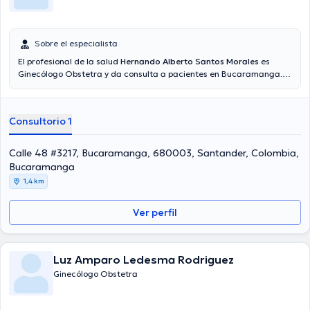
Sobre el especialista
El profesional de la salud
Hernando Alberto Santos Morales
es
Ginecólogo Obstetra y da consulta a pacientes en Bucaramanga.
Adicional a su formación académica sobresaliente, el doctor tiene
experiencia en su área de especialidad. El doctor tiene varios años
de experiencia laboral en su disciplina. Por otro lado, él ha
Consultorio 1
participado como miembro de diversas asociaciones médicas.
Hernando Alberto Santos Morales ha intervenido en considerables
conferencias con el ideal de tener una formación continua en su
Calle 48 #3217, Bucaramanga, 680003, Santander, Colombia,
ámbito de especialización y ha publicado diferentes ediciones.
Bucaramanga
Español es el idioma principal hablado por el Dr.
1,4 km
Ver perfil
Luz Amparo Ledesma Rodriguez
Ginecólogo Obstetra