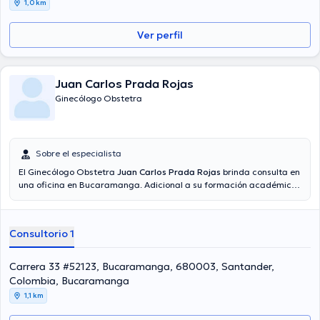
1,0 km
Ver perfil
Juan Carlos Prada Rojas
Ginecólogo Obstetra
Sobre el especialista
El Ginecólogo Obstetra
Juan Carlos Prada Rojas
brinda consulta en
una oficina en Bucaramanga. Adicional a su formación académica
sobresaliente, el doctor tiene experiencia en su área de
especialidad. El Dr. tiene numerosos años de experiencia laboral en
su temática de estudio. Por otro lado, él se ha desempeñado como
Consultorio 1
miembro de diversas asociaciones médicas. Juan Carlos Prada
Rojas ha colaborado en diversas conferencias con la intención de
tener una formación continua en su temática de especialización y
Carrera 33 #52123, Bucaramanga, 680003, Santander,
ha publicado diversos comunicados. Cabe destacar que, el Dr.
Colombia, Bucaramanga
puede hablar en Español.
1,1 km