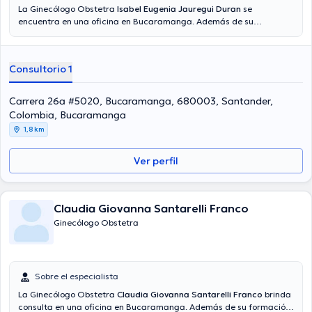
La Ginecólogo Obstetra
Isabel Eugenia Jauregui Duran
se
encuentra en una oficina en Bucaramanga. Además de su
formación académica sobresaliente, la doctora tiene experiencia
en su área de especialidad. La profesional de la salud cuenta con
muchos años de experiencia laboral en su área de experiencia. Así
Consultorio 1
mismo, ella se ha desempeñado como miembro de diversas
asociaciones médicas. Isabel Eugenia Jauregui Duran ha
colaborado en cuantiosas conferencias con la meta de tener una
Carrera 26a #5020, Bucaramanga, 680003, Santander,
formación continua en su disciplina de especialización y ha
Colombia, Bucaramanga
compartido diferentes comunicados. Español son los lenguajes
1,8 km
manejados por la profesional de la salud.
Ver perfil
Claudia Giovanna Santarelli Franco
Ginecólogo Obstetra
Sobre el especialista
La Ginecólogo Obstetra
Claudia Giovanna Santarelli Franco
brinda
consulta en una oficina en Bucaramanga. Además de su formación