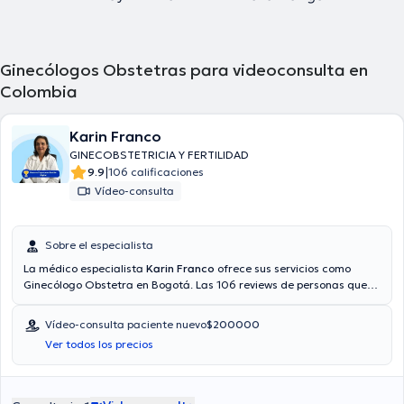
Ginecólogos Obstetras para videoconsulta en
Colombia
Karin Franco
GINECOBSTETRICIA Y FERTILIDAD
|
9.9
106 calificaciones
Vídeo-consulta
Sobre el especialista
La médico especialista
Karin Franco
ofrece sus servicios como
Ginecólogo Obstetra en Bogotá. Las 106 reviews de personas que
tiene te permiten conocer más sobre ella. También puede obtener
una consulta médica vía consulta mediante video. Aseguradoras
Vídeo-consulta paciente nuevo
$200000
tales como Allianz, Coomeva, Seguros Bolívar son aceptadas. El
Ver todos los precios
precio de la consulta con la médico especialista Karin Franco es de
$350000.