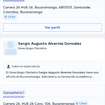
Reynaldo Guerrero Ortega ha compartido en considerables
conferencias con el objetivo de tener una formación continua en su
Carrera 26 #48-26, Bucaramanga, 680003, Santander,
ámbito de especialización y ha compartido diversas ediciones. Por
Colombia, Bucaramanga
último, el médico puede hablar en Español.
1,9 km
Ver perfil
Sergio Augusto Alvernia Gonzalez
Ginecólogo Obstetra
Sobre el especialista
El Ginecólogo Obstetra
Sergio Augusto Alvernia Gonzalez
tiene una
oficina en Bucaramanga. Adicional a su formación académica
sobresaliente, el doctor tiene experiencia en su área de
especialidad. El profesional de la salud cuenta con varios años de
experiencia laboral en su ámbito de estudio. Así mismo, él se ha
Consultorio 1
desempeñado como miembro de diversas asociaciones médicas.
Sergio Augusto Alvernia Gonzalez ha cooperado en innumerables
conferencias con el ideal de tener una formación continua en su
Carrera 26, #48-26 Cons. 106, Bucaramanga
1,9 km