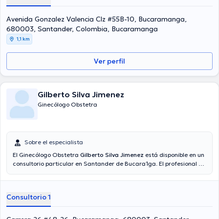
Avenida Gonzalez Valencia Clz #55B-10, Bucaramanga,
680003, Santander, Colombia, Bucaramanga
1,1 km
Ver perfil
Gilberto Silva Jimenez
Ginecólogo Obstetra
Sobre el especialista
El Ginecólogo Obstetra
Gilberto Silva Jimenez
está disponible en un
consultorio particular en Santander de Bucara1ga. El profesional de
la salud estudió en la Universidad Nacional Autonoma De Mexico
Ginecologia Y Obstetricia Sociedad De Ginecologia De Argentina
Colposcopia Y Patologia Del Tracto Genital Inferior y tiene varios
Consultorio 1
años de experiencia en su área de especialidad. El profesional de la
salud tiene numerosos años de experiencia laboral en su área de
especialización. Adicionalmente, él se ha desempeñado como