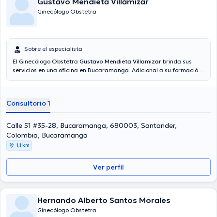
Gustavo Mendieta Villamizar
Ginecólogo Obstetra
Sobre el especialista
El Ginecólogo Obstetra
Gustavo Mendieta Villamizar
brinda sus
servicios en una oficina en Bucaramanga. Adicional a su formación
académica sobresaliente, el doctor tiene varios años de experiencia
en su área de especialidad. El Dr. lleva más de años de experiencia
laboral en su área de experiencia. Inclusive, él se ha destacados
Consultorio 1
como miembro de diversas asociaciones médicas. Gustavo
Mendieta Villamizar ha compartido en cuantiosas conferencias con
el objetivo de tener una formación continua en su disciplina de
Calle 51 #35-28, Bucaramanga, 680003, Santander,
especialización y ha compartido importantes comunicados. Español
Colombia, Bucaramanga
son los lenguajes manejados por el profesional de la salud.
1,1 km
Ver perfil
Hernando Alberto Santos Morales
Ginecólogo Obstetra