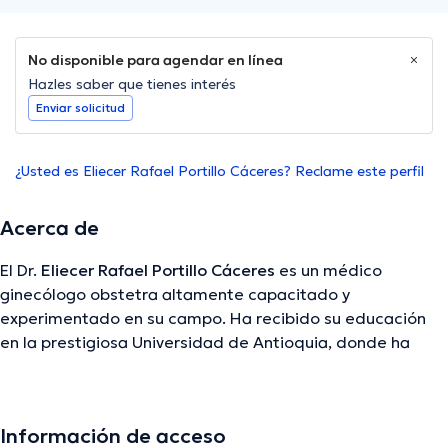
No disponible para agendar en línea
Hazles saber que tienes interés
Enviar solicitud
¿Usted es Eliecer Rafael Portillo Cáceres? Reclame este perfil
Acerca de
El Dr.
Eliecer Rafael Portillo Cáceres
es un médico
ginecólogo obstetra altamente capacitado y
experimentado en su campo. Ha recibido su educación
en la prestigiosa Universidad de Antioquia, donde ha
adquirido los conocimientos y habilidades necesarias
para brindar atención médica especializada a las
mujeres en todas las etapas de su vida. Como médico
Información de acceso
ginecólogo obstetra, el Dr. Portillo Cáceres se especializa