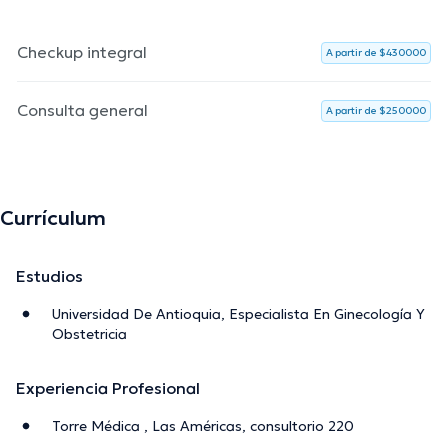
atención ginecológica y obstétrica de calidad. Con su
conocimiento y habilidades, el Dr. Portillo Cáceres trabaja
Checkup integral
arduamente para asegurar la salud y el bienestar de sus
A partir de $430000
pacientes, brindando una atención integral y
personalizada.
Consulta general
A partir de $250000
La descripción fue editada por el equipo de doctoranytime, con base en
información verificada.
Currículum
Estudios
Universidad De Antioquia, Especialista En Ginecología Y
Obstetricia
Experiencia Profesional
Torre Médica , Las Américas, consultorio 220