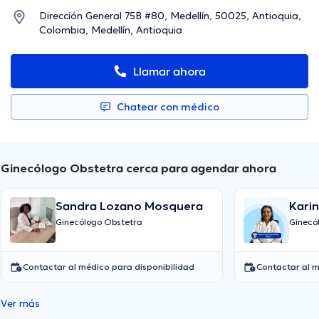
Dirección General 75B #80, Medellín, 50025, Antioquia,
Colombia, Medellín, Antioquia
Llamar ahora
Chatear con médico
Ginecólogo Obstetra cerca para agendar ahora
Sandra Lozano Mosquera
Kari
Ginecólogo Obstetra
Ginecó
Contactar al médico para disponibilidad
Contactar al m
Ver más