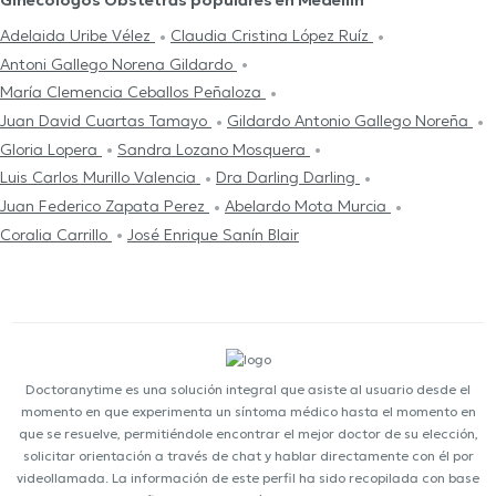
Ginecólogos Obstetras populares en Medellín
Adelaida Uribe Vélez
Claudia Cristina López Ruíz
Antoni Gallego Norena Gildardo
María Clemencia Ceballos Peñaloza
Juan David Cuartas Tamayo
Gildardo Antonio Gallego Noreña
Gloria Lopera
Sandra Lozano Mosquera
Luis Carlos Murillo Valencia
Dra Darling Darling
Juan Federico Zapata Perez
Abelardo Mota Murcia
Coralia Carrillo
José Enrique Sanín Blair
Doctoranytime es una solución integral que asiste al usuario desde el
momento en que experimenta un síntoma médico hasta el momento en
que se resuelve, permitiéndole encontrar el mejor doctor de su elección,
solicitar orientación a través de chat y hablar directamente con él por
videollamada. La información de este perfil ha sido recopilada con base