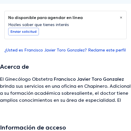
No disponible para agendar en línea
Hazles saber que tienes interés
Enviar solicitud
¿Usted es Francisco Javier Toro Gonzalez? Reclame este perfil
Acerca de
El Ginecólogo Obstetra
Francisco Javier Toro Gonzalez
brinda sus servicios en una oficina en Chapinero. Adicional
a su formación académica sobresaliente, el doctor tiene
amplios conocimientos en su área de especialidad. El
doctor cuenta con varios años de experiencia laboral en
su área de experiencia. Al mismo tiempo, él se ha
desempeñado como miembro de diversas asociaciones
Información de acceso
médicas. Francisco Javier Toro Gonzalez ha compartido