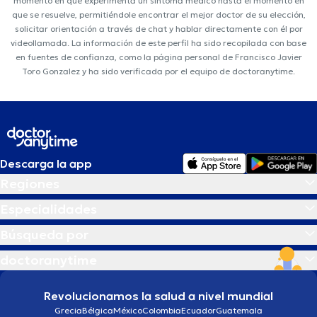
momento en que experimenta un síntoma médico hasta el momento en
que se resuelve, permitiéndole encontrar el mejor doctor de su elección,
solicitar orientación a través de chat y hablar directamente con él por
videollamada. La información de este perfil ha sido recopilada con base
en fuentes de confianza, como la página personal de Francisco Javier
Toro Gonzalez y ha sido verificada por el equipo de doctoranytime.
Descarga la app
Regiones
Especialidades
Búsqueda por
doctoranytime
Revolucionamos la salud a nivel mundial
Grecia
Bélgica
México
Colombia
Ecuador
Guatemala