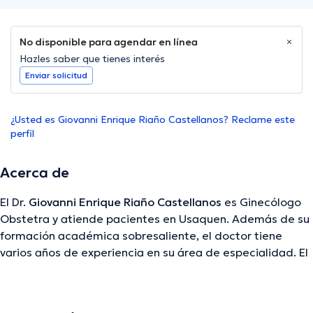
No disponible para agendar en línea
Hazles saber que tienes interés
Enviar solicitud
¿Usted es Giovanni Enrique Riaño Castellanos? Reclame este
perfil
Acerca de
El Dr.
Giovanni Enrique Riaño Castellanos
es Ginecólogo
Obstetra y atiende pacientes en Usaquen. Además de su
formación académica sobresaliente, el doctor tiene
varios años de experiencia en su área de especialidad. El
doctor cuenta con varios años de experiencia laboral en
su campo de estudio. Por otro lado, él se ha
desempeñado como miembro de diversas asociaciones