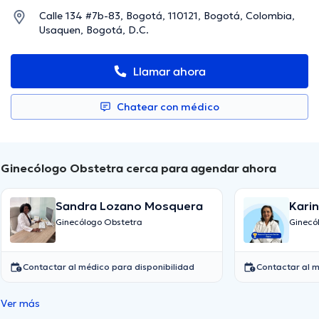
Calle 134 #7b-83, Bogotá, 110121, Bogotá, Colombia,
Usaquen, Bogotá, D.C.
Llamar ahora
Chatear con médico
Ginecólogo Obstetra cerca para agendar ahora
Sandra Lozano Mosquera
Kari
Ginecólogo Obstetra
Ginecó
Contactar al médico para disponibilidad
Contactar al m
Ver más