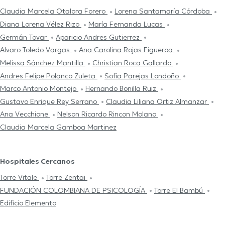
Claudia Marcela Otalora Forero
Lorena Santamaría Córdoba
Diana Lorena Vélez Rizo
María Fernanda Lucas
Germán Tovar
Aparicio Andres Gutierrez
Alvaro Toledo Vargas
Ana Carolina Rojas Figueroa
Melissa Sánchez Mantilla
Christian Roca Gallardo
Andres Felipe Polanco Zuleta
Sofía Parejas Londoño
Marco Antonio Montejo
Hernando Bonilla Ruiz
Gustavo Enrique Rey Serrano
Claudia Liliana Ortiz Almanzar
Ana Vecchione
Nelson Ricardo Rincon Molano
Claudia Marcela Gamboa Martinez
Hospitales Cercanos
Torre Vitale
Torre Zentai
FUNDACIÓN COLOMBIANA DE PSICOLOGÍA
Torre El Bambú
Edificio Elemento