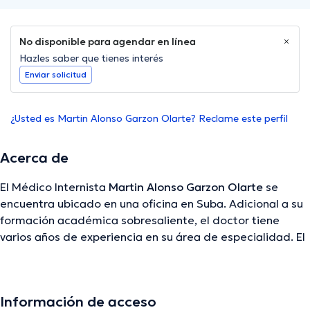
No disponible para agendar en línea
Hazles saber que tienes interés
Enviar solicitud
¿Usted es Martin Alonso Garzon Olarte? Reclame este perfil
Acerca de
El Médico Internista
Martin Alonso Garzon Olarte
se
encuentra ubicado en una oficina en Suba. Adicional a su
formación académica sobresaliente, el doctor tiene
varios años de experiencia en su área de especialidad. El
Dr. posee años de experiencia laboral en su área de
especialización. Por otro lado, él se ha desempeñado
como miembro de la Asociación Colombiana de
Información de acceso
Hepatología (ACH), Asociación Colombiana de