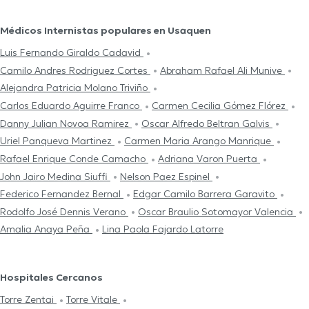
Médicos Internistas populares en Usaquen
Luis Fernando Giraldo Cadavid
Camilo Andres Rodriguez Cortes
Abraham Rafael Ali Munive
Alejandra Patricia Molano Triviño
Carlos Eduardo Aguirre Franco
Carmen Cecilia Gómez Flórez
Danny Julian Novoa Ramirez
Oscar Alfredo Beltran Galvis
Uriel Panqueva Martinez
Carmen Maria Arango Manrique
Rafael Enrique Conde Camacho
Adriana Varon Puerta
John Jairo Medina Siuffi
Nelson Paez Espinel
Federico Fernandez Bernal
Edgar Camilo Barrera Garavito
Rodolfo José Dennis Verano
Oscar Braulio Sotomayor Valencia
Amalia Anaya Peña
Lina Paola Fajardo Latorre
Hospitales Cercanos
Torre Zentai
Torre Vitale