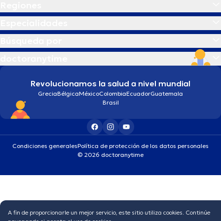
Regiones
Especialidades
Búsqueda por
doctoranytime
Revolucionamos la salud a nivel mundial
Grecia
Bélgica
México
Colombia
Ecuador
Guatemala
Brasil
Condiciones generales
Política de protección de los datos personales
© 2026 doctoranytime
A fin de proporcionarle un mejor servicio, este sitio utiliza cookies. Continúe