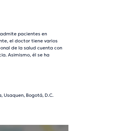
 admite pacientes en
e, el doctor tiene varios
ional de la salud cuenta con
ia. Asimismo, él se ha
de Reumatología. Uriel
as con la intención de tener
ón y ha compartido numerosas
Español.
a, Usaquen, Bogotá, D.C.
mación verificada.