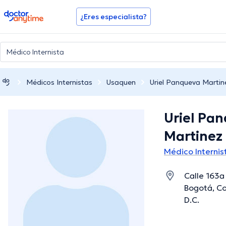
doctoranytime
¿Eres especialista?
Médicos Internistas
Usaquen
Uriel Panqueva Martin
Uriel Pa
Martinez
Médico Interni
Calle 163a
Bogotá, Co
D.C.