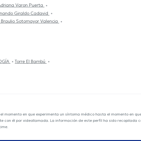
Adriana Varon Puerta
rnando Giraldo Cadavid
 Braulio Sotomayor Valencia
OGÍA
Torre El Bambú
e el momento en que experimenta un síntoma médico hasta el momento en que s
nte con él por videollamada. La información de este perfil ha sido recopilada
time.