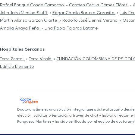
Rafael Enrique Conde Camacho
Carmen Cecilia Gómez Flórez
John Jairo Medina Siuffi
Edgar Camilo Barrera Garavito
Luis Fe
Martin Alonso Garzon Olarte
Rodolfo José Dennis Verano
Oscar
Amalia Anaya Peña
Lina Paola Fajardo Latorre
Hospitales Cercanos
Torre Zentai
Torre Vitale
FUNDACIÓN COLOMBIANA DE PSICOL
Edificio Elemento
Doctoranytime es una solución integral que asiste al usuario desd
elección, solicitar orientación a través de chat y hablar directame
Panqueva Martinez y ha sido verificada por el equipo de doctorany