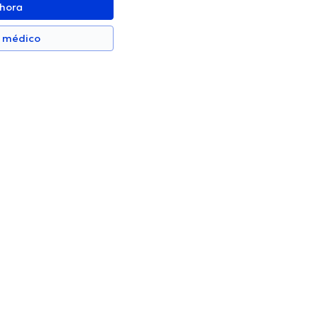
ahora
n médico