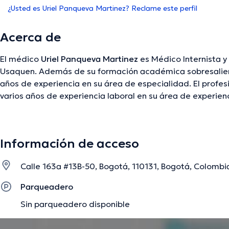
¿Usted es Uriel Panqueva Martinez? Reclame este perfil
Acerca de
El médico
Uriel Panqueva Martinez
es Médico Internista y
Usaquen. Además de su formación académica sobresalient
años de experiencia en su área de especialidad. El profes
varios años de experiencia laboral en su área de experienc
desempeñado como miembro de la Sociedad Colombiana 
Panqueva Martinez ha contribuido en múltiples conferenci
una formación continua en su temática de especializaci
Información de acceso
ediciones. Cabe destacar que, el doctor puede hablar en 
Calle 163a #13B-50, Bogotá, 110131, Bogotá, Colombi
La descripción fue editada por el equipo de doctoranytime, con base en infor
Parqueadero
Sin parqueadero disponible