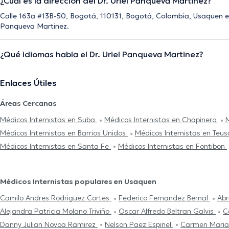
¿Cuál es la dirección del Dr. Uriel Panqueva Martinez?
Calle 163a #13B-50, Bogotá, 110131, Bogotá, Colombia, Usaquen es 
Panqueva Martinez.
¿Qué idiomas habla el Dr. Uriel Panqueva Martinez?
Enlaces Útiles
Áreas Cercanas
Médicos Internistas en Suba
Médicos Internistas en Chapinero
M
Médicos Internistas en Barrios Unidos
Médicos Internistas en Teus
Médicos Internistas en Santa Fe
Médicos Internistas en Fontibon
Médicos Internistas populares en Usaquen
Camilo Andres Rodriguez Cortes
Federico Fernandez Bernal
Abr
Alejandra Patricia Molano Triviño
Oscar Alfredo Beltran Galvis
C
Danny Julian Novoa Ramirez
Nelson Paez Espinel
Carmen Maria