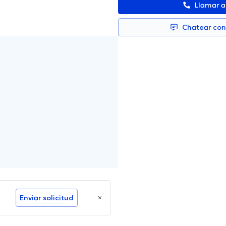
Llamar 
Chatear co
Enviar solicitud