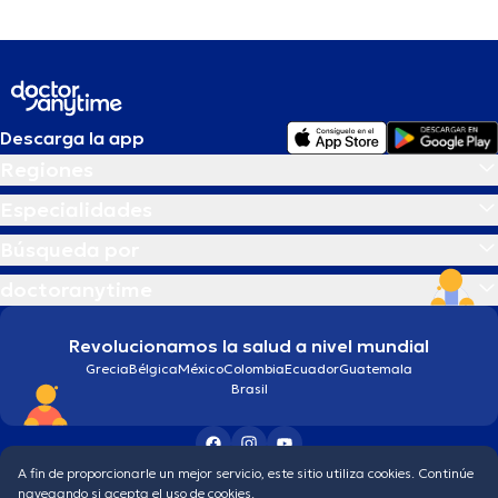
Descarga la app
Regiones
Especialidades
Búsqueda por
doctoranytime
Revolucionamos la salud a nivel mundial
Grecia
Bélgica
México
Colombia
Ecuador
Guatemala
Brasil
A fin de proporcionarle un mejor servicio, este sitio utiliza cookies. Continúe
Condiciones generales
Política de protección de los datos personales
navegando si acepta el uso de cookies.