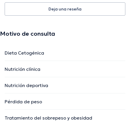
Deja una reseña
La descripción fue editada por el equipo de doctoranytime, con base en
información verificada.
Motivo de consulta
Dieta Cetogénica
Nutrición clínica
Nutrición deportiva
Pérdida de peso
Tratamiento del sobrepeso y obesidad