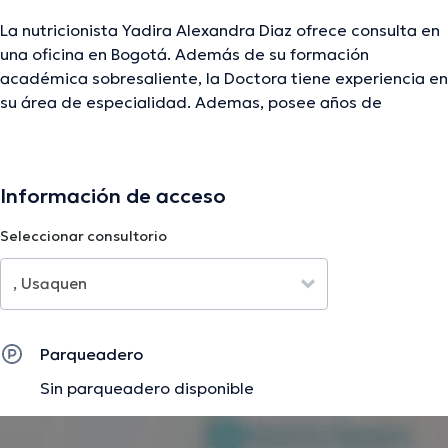
La nutricionista Yadira Alexandra Diaz ofrece consulta en
una oficina en Bogotá. Además de su formación
académica sobresaliente, la Doctora tiene experiencia en
su área de especialidad. Ademas, posee años de
experiencia laboral en su ámbito de estudio. Al igual, ella
se ha destacados como miembro de diversas
asociaciones médicas. Yadira Alexandra Diaz ha
Información de acceso
compartido en incontables conferencias con el objetivo
de tener una formación continua en su temática de
Seleccionar consultorio
especialización.
La descripción fue editada por el equipo de doctoranytime, con base en
información verificada.
Parqueadero
Sin parqueadero disponible