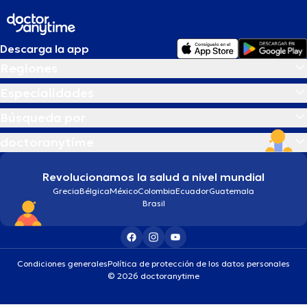
Descarga la app
Regiones
Especialidades
Búsqueda por
doctoranytime
Revolucionamos la salud a nivel mundial
Grecia
Bélgica
México
Colombia
Ecuador
Guatemala
Brasil
Condiciones generales
Política de protección de los datos personales
© 2026 doctoranytime