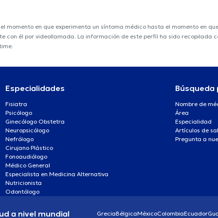
e el momento en que experimenta un síntoma médico hasta el momento en que s
nte con él por videollamada. La información de este perfil ha sido recopilada
time.
Especialidades
Búsqueda 
Fisiatra
Nombre de mé
Psicólogo
Área
Ginecólogo Obstetra
Especialidad
Neuropsicólogo
Artículos de sa
Nefrólogo
Pregunta a nue
Cirujano Plástico
Fonoaudiólogo
Médico General
Especialista en Medicina Alternativa
Nutricionista
Odontólogo
ud a nivel mundial
Grecia
Bélgica
México
Colombia
Ecuador
Gu