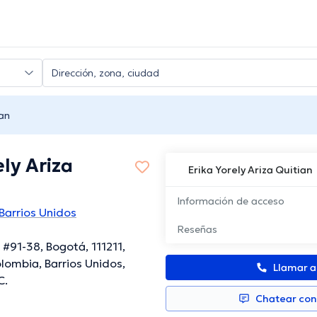
ian
ely Ariza
Erika Yorely Ariza Quitian
Información de acceso
Barrios Unidos
Reseñas
 #91-38, Bogotá, 111211,
lombia, Barrios Unidos,
Llamar 
C.
Chatear co