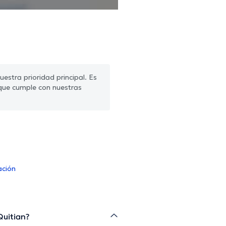
estra prioridad principal. Es
que cumple con nuestras
ación
Quitian?