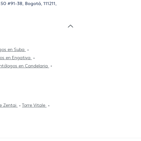
a 50 #91-38, Bogotá, 111211,
gos en Suba
os en Engativa
tólogos en Candelaria
re Zentai
Torre Vitale