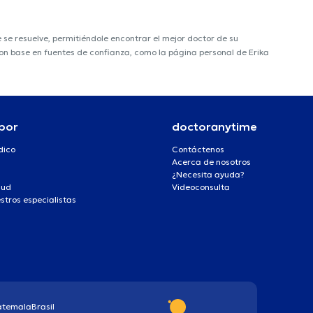
e resuelve, permitiéndole encontrar el mejor doctor de su
 con base en fuentes de confianza, como la página personal de Erika
por
doctoranytime
dico
Contáctenos
Acerca de nosotros
¿Necesita ayuda?
lud
Videoconsulta
stros especialistas
atemala
Brasil