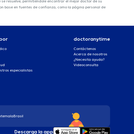
e resuelve, permitiéndole encontrar el mejor doctor de su
 con base en fuentes de confianza, como la página personal de
por
doctoranytime
dico
Contáctenos
Acerca de nosotros
¿Necesita ayuda?
lud
Videoconsulta
stros especialistas
atemala
Brasil
Descarga la app