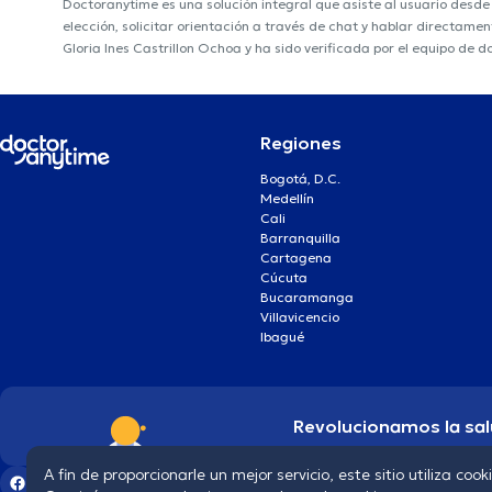
Doctoranytime es una solución integral que asiste al usuario desd
elección, solicitar orientación a través de chat y hablar directame
Gloria Ines Castrillon Ochoa y ha sido verificada por el equipo de 
Regiones
Bogotá, D.C.
Medellín
Cali
Barranquilla
Cartagena
Cúcuta
Bucaramanga
Villavicencio
Ibagué
Revolucionamos la sal
A fin de proporcionarle un mejor servicio, este sitio utiliza cook