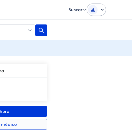
Buscar
oa
ahora
n médico