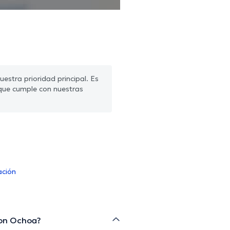
estra prioridad principal. Es
que cumple con nuestras
ación
llon Ochoa?