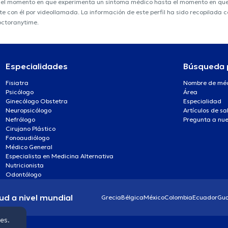
e el momento en que experimenta un síntoma médico hasta el momento en que s
nte con él por videollamada. La información de este perfil ha sido recopilada
doctoranytime.
Especialidades
Búsqueda 
Fisiatra
Nombre de mé
Psicólogo
Área
Ginecólogo Obstetra
Especialidad
Neuropsicólogo
Artículos de sa
Nefrólogo
Pregunta a nue
Cirujano Plástico
Fonoaudiólogo
Médico General
Especialista en Medicina Alternativa
Nutricionista
Odontólogo
ud a nivel mundial
Grecia
Bélgica
México
Colombia
Ecuador
Gu
ies.