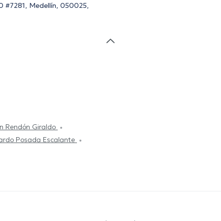
 20 #7281, Medellín, 050025,
n Rendón Giraldo
uardo Posada Escalante