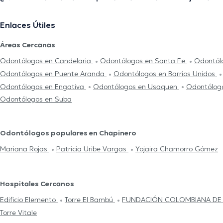
Enlaces Útiles
Áreas Cercanas
Odontólogos en Candelaria
Odontólogos en Santa Fe
Odontólo
Odontólogos en Puente Aranda
Odontólogos en Barrios Unidos
Odontólogos en Engativa
Odontólogos en Usaquen
Odontólog
Odontólogos en Suba
Odontólogos populares en Chapinero
Mariana Rojas
Patricia Uribe Vargas
Yojaira Chamorro Gómez
Hospitales Cercanos
Edificio Elemento
Torre El Bambú
FUNDACIÓN COLOMBIANA DE
Torre Vitale