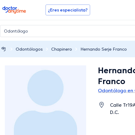
doctoranytime
¿Eres especialista?
Odontólogos
Chapinero
Hernando Serje Franco
Hernando
Franco
Odontólogo en 
Calle Tr19
D.C.