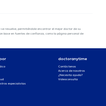
e resuelve, permitiéndole encontrar el mejor doctor de su
 con base en fuentes de confianza, como la página personal de
por
doctoranytime
dico
Contáctenos
Acerca de nosotros
¿Necesita ayuda?
lud
Videoconsulta
stros especialistas