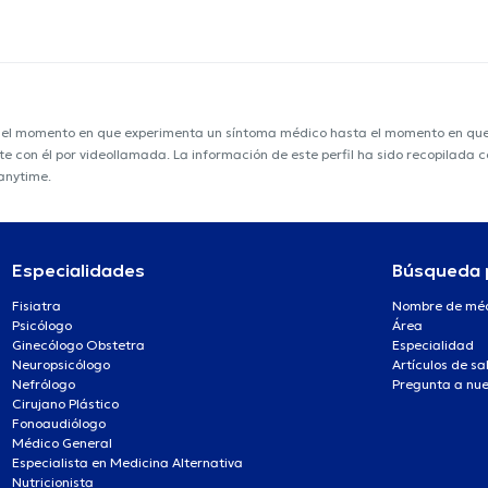
e el momento en que experimenta un síntoma médico hasta el momento en que s
nte con él por videollamada. La información de este perfil ha sido recopilada
anytime.
Especialidades
Búsqueda 
Fisiatra
Nombre de mé
Psicólogo
Área
Ginecólogo Obstetra
Especialidad
Neuropsicólogo
Artículos de sa
Nefrólogo
Pregunta a nue
Cirujano Plástico
Fonoaudiólogo
Médico General
Especialista en Medicina Alternativa
Nutricionista