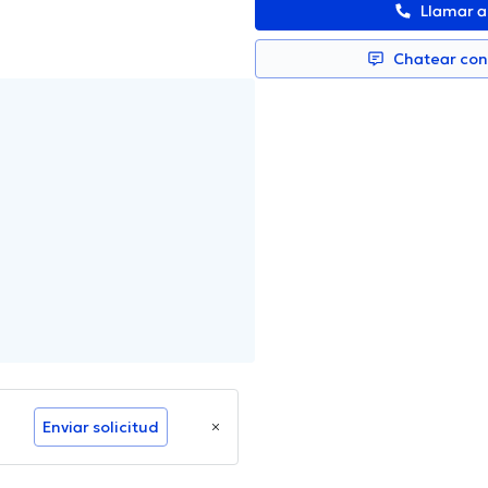
Llamar 
Chatear co
Enviar solicitud