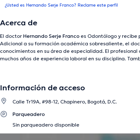
¿Usted es Hernando Serje Franco? Reclame este perfil
Acerca de
El doctor
Hernando Serje Franco
es Odontólogo y recibe 
Adicional a su formación académica sobresaliente, el doc
conocimientos en su área de especialidad. El profesional 
muchos años de experiencia laboral en su disciplina. Ta
como miembro de diversas asociaciones médicas. Hernan
participado en múltiples conferencias con la intención de
en su ámbito de especialización y ha compartido diferent
Información de acceso
que, el doctor puede hablar en Español.
Calle Tr19A, #98-12, Chapinero, Bogotá, D.C.
La descripción fue editada por el equipo de doctoranytime, con base en infor
Parqueadero
Sin parqueadero disponible