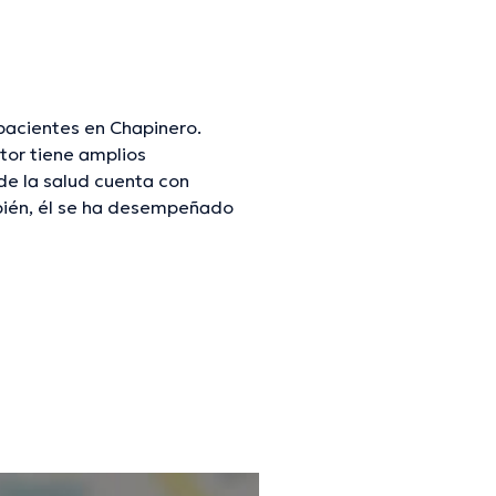
pacientes en Chapinero.
tor tiene amplios
de la salud cuenta con
mbién, él se ha desempeñado
do Serje Franco ha
 tener una formación continua
es ediciones. Cabe subrayar
mación verificada.