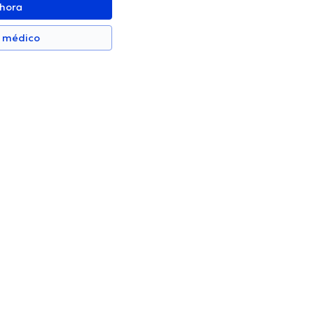
ahora
n médico