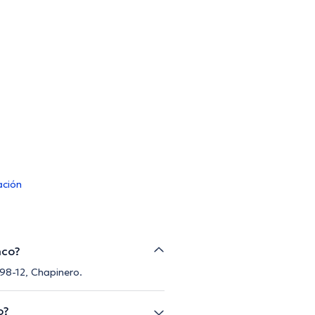
ación
nco?
#98-12, Chapinero.
o?