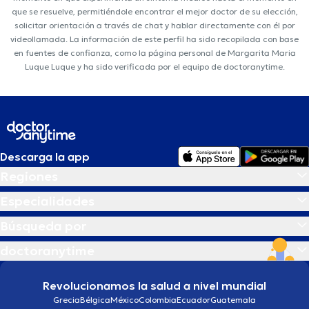
que se resuelve, permitiéndole encontrar el mejor doctor de su elección,
solicitar orientación a través de chat y hablar directamente con él por
videollamada. La información de este perfil ha sido recopilada con base
en fuentes de confianza, como la página personal de Margarita Maria
Luque Luque y ha sido verificada por el equipo de doctoranytime.
Descarga la app
Regiones
Especialidades
Búsqueda por
doctoranytime
Revolucionamos la salud a nivel mundial
Grecia
Bélgica
México
Colombia
Ecuador
Guatemala