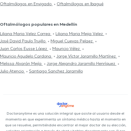
Oftalmólogos en Envigado
Oftalmólogos en Ibagué
Oftalmólogos populares en Medellín
Liliana Maria Velez Correa
Liliana Maria Mejia Velez
José David Paulo Trujillo
Miguel Cuevas Pelaez
Juan Carlos Eusse López
Mauricio Vélez
Mauricio Agudelo Cardona
Jorge Víctor Jaramillo Martínez
Melissa Alvarán Mejía
Jorge Alejandro Jaramillo Henríquez
Julio Atencio
Santiago Sanchez Jaramillo
Doctoranytime es una solución integral que asiste al usuario desde el
momento en que experimenta un síntoma médico hasta el momento en
que se resuelve, permitiéndole encontrar el mejor doctor de su elección,
solicitar orientación a través de chat y hablar directamente con él por