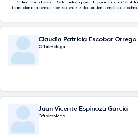
El Dr.
Ana María Lores
es Oftalmólogo y admite pacientes en Cali. Ad
formación académica sobresaliente, el doctor tiene amplios conocimie
de especialidad. El doctor tiene varios años de experiencia laboral en 
estudio. Además, él ha participado como miembro de diversas asocia
Ana María Lores ha compartido en abundantes conferencias con el ide
formación continua en su temática de especialización y ha compartido
ediciones. Para finalizar, el doctor puede hablar Español en su consulto
Claudia Patricia Escobar Orrego
Oftalmólogo
Juan Vicente Espinoza Garcia
Oftalmólogo