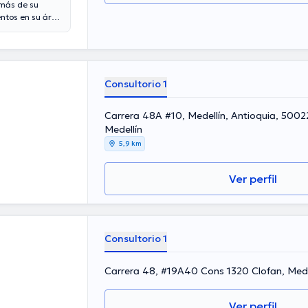
emás de su
ntos en su área
su ámbito de
ciones médicas.
al de tener una
 diferentes
rio.
Consultorio 1
Carrera 48A #10, Medellín, Antioquia, 5002
Medellín
5,9 km
Ver perfil
Consultorio 1
Carrera 48, #19A40 Cons 1320 Clofan, Mede
Ver perfil