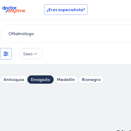
doctoranytime
¿Eres especialista?
Sexo
Antioquia
Envigado
Medellín
Rionegro