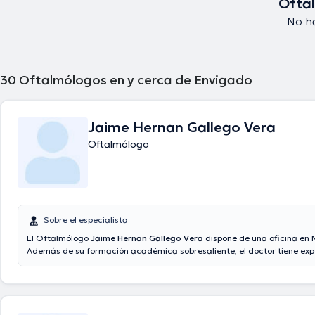
Ofta
No ha
30
Oftalmólogos en y cerca de Envigado
Jaime Hernan Gallego Vera
Oftalmólogo
Sobre el especialista
El Oftalmólogo
Jaime Hernan Gallego Vera
dispone de una oficina en M
Además de su formación académica sobresaliente, el doctor tiene exp
área de especialidad. El doctor posee años de experiencia laboral en 
especialización. También, él se ha destacados como miembro de diver
asociaciones médicas. Jaime Hernan Gallego Vera ha colaborado en d
conferencias con el objetivo de tener una formación continua en su c
especialización y ha compartido diversas publicaciones. Para finalizar, 