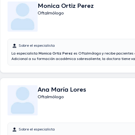
Monica Ortiz Perez
Oftalmólogo
Sobre el especialista
La especialista
Monica Ortiz Perez
es Oftalmólogo y recibe pacientes 
Adicional a su formación académica sobresaliente, la doctora tiene va
experiencia en su área de especialidad. La doctora posee años de expe
en su área de experiencia. Inclusive, ella se ha destacados como miem
asociaciones médicas. Monica Ortiz Perez ha cooperado en múltiples 
con el objetivo de tener una formación continua en su disciplina de esp
ha publicado diferentes publicaciones. Es importante resaltar que, la
Ana María Lores
hablar en Español.
Oftalmólogo
Sobre el especialista