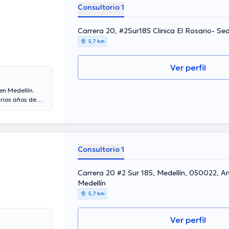
Consultorio 1
Carrera 20, #2Sur185 Clinica El Rosario- Se
5,7 km
Ver perfil
en Medellín.
rios años de
riencia laboral
bro de diversas
conferencias
ecialización y
 doctora puede
Consultorio 1
Carrera 20 #2 Sur 185, Medellín, 050022, A
Medellín
5,7 km
Ver perfil