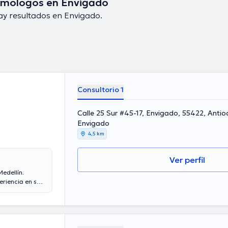
lmólogos en Envigado
y resultados en Envigado.
Consultorio 1
Calle 25 Sur #45-17, Envigado, 55422, Antio
Envigado
4,5 km
Ver perfil
edellín.
eriencia en su
su área de
sas
iversas
ampo de
el profesional