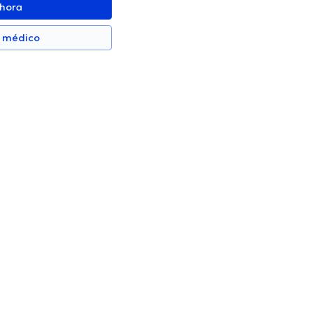
ahora
n médico