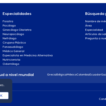
Especialidades
Búsqueda 
Fisiatra
Nombre de mé
Psicólogo
Área
Ginecólogo Obstetra
Especialidad
Neuropsicólogo
Artículos de sa
Nefrólogo
Pregunta a nue
Cirujano Plástico
Fonoaudiólogo
Médico General
Especialista en Medicina Alternativa
Nutricionista
Odontólogo
ud a nivel mundial
Grecia
Bélgica
México
Colombia
Ecuador
Gu
ies.
K
Cond