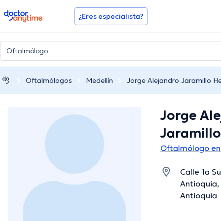
doctoranytime
¿Eres especialista?
Oftalmólogos
Medellín
Jorge Alejandro Jaramillo H
Jorge Al
Jaramill
Oftalmólogo en
Calle 1a S
Antioquia,
Antioquia