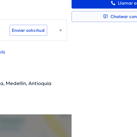
Llamar 
Chatear co
Enviar solicitud
fil
a, Medellín, Antioquia