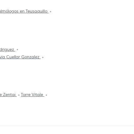
lmólogos en Teusaquillo
driguez
lvia Cuellar Gonzalez
re Zentai
Torre Vitale