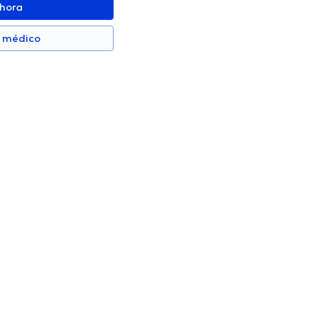
ahora
n médico