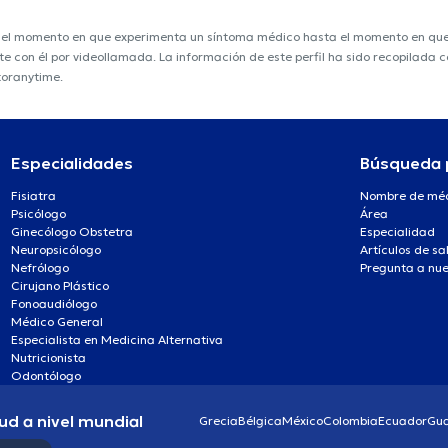
e el momento en que experimenta un síntoma médico hasta el momento en que s
nte con él por videollamada. La información de este perfil ha sido recopilada
toranytime.
Especialidades
Búsqueda 
Fisiatra
Nombre de mé
Psicólogo
Área
Ginecólogo Obstetra
Especialidad
Neuropsicólogo
Artículos de sa
Nefrólogo
Pregunta a nue
Cirujano Plástico
Fonoaudiólogo
Médico General
Especialista en Medicina Alternativa
Nutricionista
Odontólogo
ud a nivel mundial
Grecia
Bélgica
México
Colombia
Ecuador
Gu