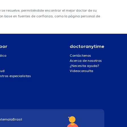
e resuelve, permitiéndole encontrar el mejor doctor de su
 con base en fuentes de confianza, como la página personal de
por
doctoranytime
dico
Contáctenos
Acerca de nosotros
¿Necesita ayuda?
lud
Videoconsulta
stros especialistas
atemala
Brasil