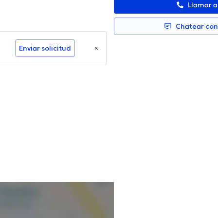
Llamar 
Chatear co
Enviar solicitud