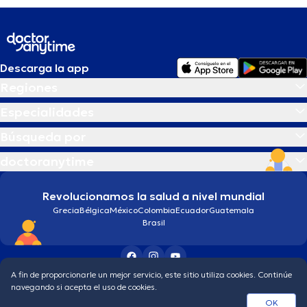
Descarga la app
Regiones
Especialidades
Búsqueda por
doctoranytime
Revolucionamos la salud a nivel mundial
Grecia
Bélgica
México
Colombia
Ecuador
Guatemala
Brasil
A fin de proporcionarle un mejor servicio, este sitio utiliza cookies. Continúe
Condiciones generales
Política de protección de los datos personales
navegando si acepta el uso de cookies.
© 2026 doctoranytime
OK