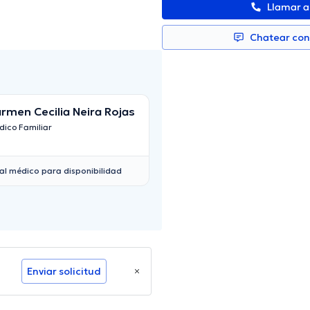
Llamar 
Chatear co
rmen Cecilia Neira Rojas
María Camila Bar
Martínez
ico Familiar
Médico Familiar
al médico para disponibilidad
Enviar solicitud