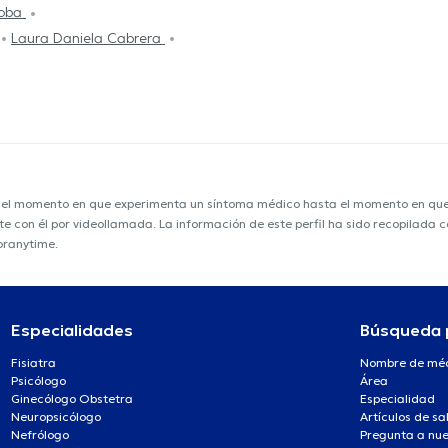
doba
Laura Daniela Cabrera
e el momento en que experimenta un síntoma médico hasta el momento en que s
nte con él por videollamada. La información de este perfil ha sido recopilada
oranytime.
Especialidades
Búsqueda 
Fisiatra
Nombre de mé
Psicólogo
Área
Ginecólogo Obstetra
Especialidad
Neuropsicólogo
Artículos de sa
Nefrólogo
Pregunta a nue