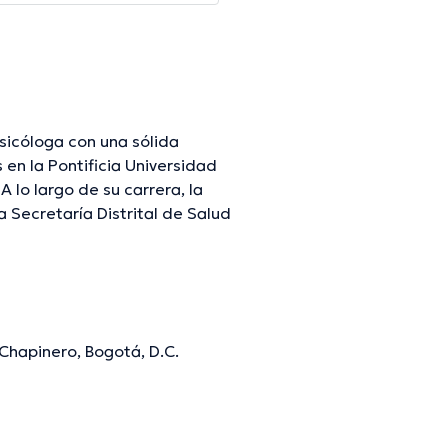
sicóloga con una sólida
 en la Pontificia Universidad
a
a Secretaría Distrital de Salud
yo terapéutico a pacientes
emás, es experta en terapia
ecto, depresión, ansiedad e
entes. Su profundo
Chapinero, Bogotá, D.C.
rapia individual y de pareja le
safíos emocionales y
con la salud mental y el
y pasión por ayudarles a