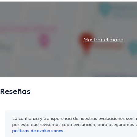
superar sus dificultades y lograr una vida plena y equilibr
La descripción fue editada por el equipo de doctoranytime, con base en infor
Mostrar el mapa
Reseñas
La confianza y transparencia de nuestras evaluaciones son nu
por esto que revisamos cada evaluación, para asegurarnos 
políticas de evaluaciones.