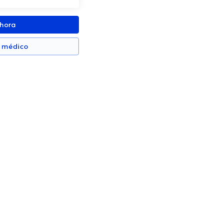
ahora
n médico
eira Rojas