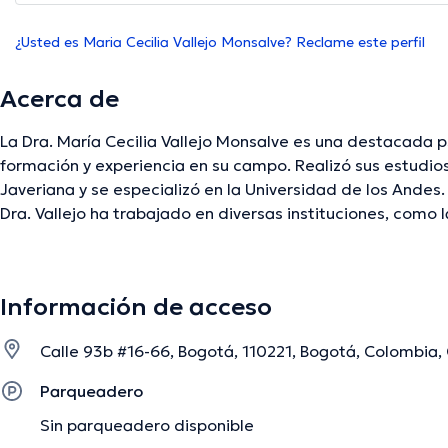
¿Usted es Maria Cecilia Vallejo Monsalve? Reclame este perfil
Acerca de
La Dra. María Cecilia Vallejo Monsalve es una destacada p
formación y experiencia en su campo. Realizó sus estudios
Javeriana y se especializó en la Universidad de los Andes. A lo largo de su carrera, l
Dra. Vallejo ha trabajado en diversas instituciones, como l
y la Clínica del Perpetuo Socorro, donde ha brindado apo
con trastornos de conducta, como anorexia y bulimia. Ad
de pareja, tratamiento de la obesidad, trastornos del af
Información de acceso
identidad sexual. La Dra. María Cecilia Vallejo Monsalve se destaca por su enfoque
compasivo y personalizado en el tratamiento de sus paci
Calle 93b #16-66, Bogotá, 110221, Bogotá, Colombia, 
conocimiento en diversos trastornos y su experiencia en te
permiten ofrecer un enfoque integral para abordar los de
Parqueadero
psicológicos que enfrentan sus pacientes. Su compromiso 
Sin parqueadero disponible
bienestar de sus pacientes es evidente en su dedicación 