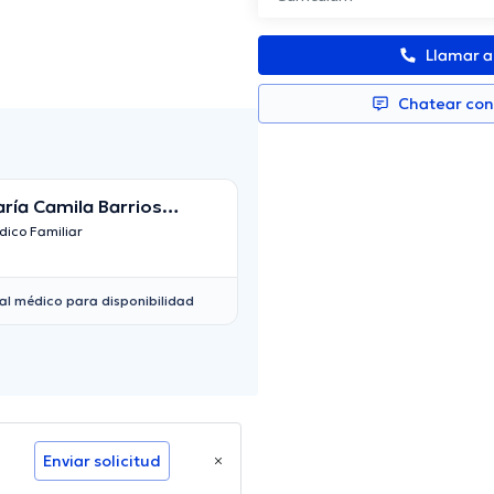
Llamar 
Chatear co
ría Camila Barrios
Carmen Cecilia N
rtínez
ico Familiar
Médico Familiar
al médico para disponibilidad
Enviar solicitud