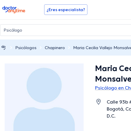
doctoranytime
¿Eres especialista?
Psicólogos
Chapinero
Maria Cecilia Vallejo Monsalv
Maria Cec
Monsalv
Psicólogo en C
Calle 93b 
Bogotá, Co
D.C.