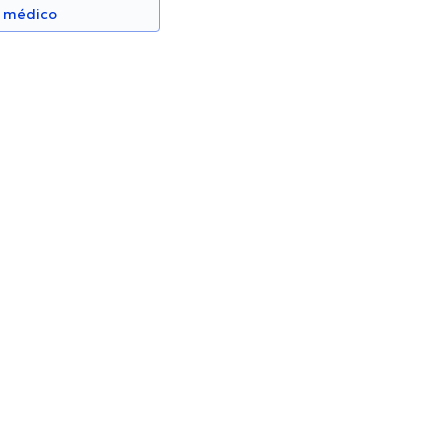
n médico
eira Rojas