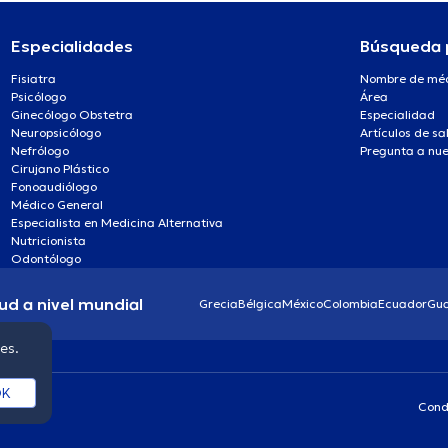
Especialidades
Búsqueda 
Fisiatra
Nombre de mé
Psicólogo
Área
Ginecólogo Obstetra
Especialidad
Neuropsicólogo
Artículos de sa
Nefrólogo
Pregunta a nue
Cirujano Plástico
Fonoaudiólogo
Médico General
Especialista en Medicina Alternativa
Nutricionista
Odontólogo
ud a nivel mundial
Grecia
Bélgica
México
Colombia
Ecuador
Gu
ies.
K
Cond