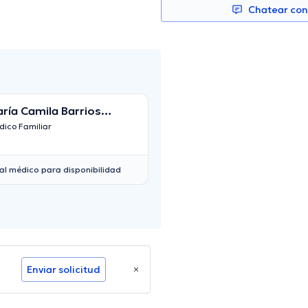
Chatear co
ría Camila Barrios
Carmen Cecilia N
rtínez
ico Familiar
Médico Familiar
al médico para disponibilidad
Enviar solicitud